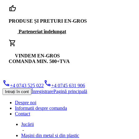
thumb_up
PRODUSE ȘI PRETURI EN-GROS
Parteneriat îndelungat
shopping_cart
VINDEM EN-GROS
COMANDA MIN. 500+TVA
phone
phone
+4 0743 525 022
+4 0745 631 906
Înregistrare
Pagină principală
Intrați în cont
Despre noi
Informatii despre comanda
Contact
Jucării
-
Maşini din metal si din plastic