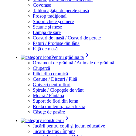
Covorașe
Tablou agățat de perete și usă
Prosop tradiţional
Suport cheie și cuiere
Scaune şi mese
Lampă de sare
Ceasuri de masă / Ceasuri de perete
Pături / Produse din lână
Faţă de masă
keyboard_arrow_right
Pentru grădina ta
Ornament de grădină / Animale de grădină
Ciupercă
Pitici din ceramică
Ceaune / Discuri / Plită
Ghiveci pentru flori
Spirale / Clopoţele de vânt
Moară / Fântănă
Suport de flori din lemn
Roată din lemn, roată lustră
Căsuţe de pasăre
keyboard_arrow_right
Jucării
Jucării pentru copii şi jocuri educative
Jucării de tras / împins