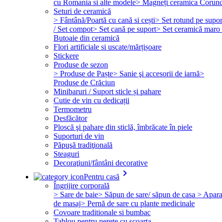
cu Romania si alte modele
> Magneți ceramica Corun
Seturi de ceramică
> Fântână/Poartă cu cană si cești
> Set rotund pe supor
/ Set compot
> Set cană pe suport
> Set ceramică maro 
Butoaie din ceramică
Flori artificiale si uscate/mărțișoare
Stickere
Produse de sezon
> Produse de Paște
> Sanie şi accesorii de iarnă
>
Produse de Crăciun
Minibaruri / Suport sticle și pahare
Cutie de vin cu dedicații
Termometru
Desfăcător
Ploscă şi pahare din sticlă, îmbrăcate în piele
Suporturi de vin
Păpuşă tradiţională
Steaguri
Decoraţiuni/fântâni decorative
keyboard_arrow_right
Pentru casă
Îngrijire corporală
> Sare de baie
> Săpun de sare/ săpun de casa
> Apara
de masaj
> Pernă de sare cu plante medicinale
Covoare traditionale si bumbac
Tablou pentru perete cu scoarta