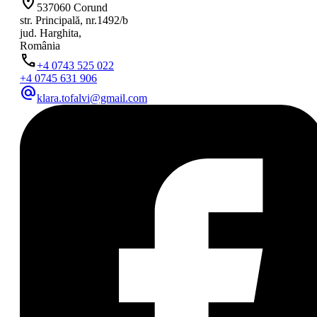
location_on
537060 Corund
str. Principală, nr.1492/b
jud. Harghita,
România
phone
+4 0743 525 022
+4 0745 631 906
alternate_email
klara.tofalvi@gmail.com