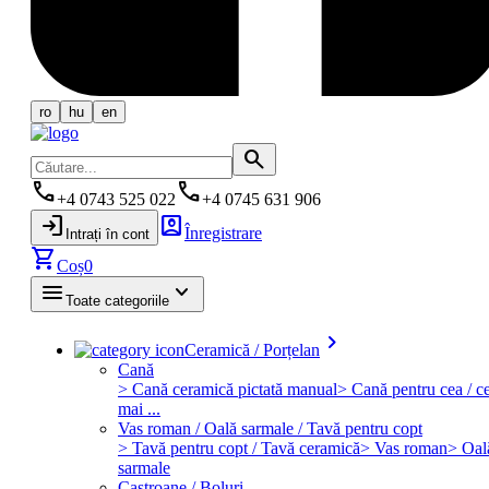
ro
hu
en
search
phone
phone
+4 0743 525 022
+4 0745 631 906
login
account_box
Înregistrare
Intrați în cont
shopping_cart
Coș
0
menu
keyboard_arrow_down
Toate categoriile
keyboard_arrow_right
Ceramică / Porțelan
Cană
> Cană ceramică pictată manual
> Cană pentru cea / ce
mai ...
Vas roman / Oală sarmale / Tavă pentru copt
> Tavă pentru copt / Tavă ceramică
> Vas roman
> Oal
sarmale
Castroane / Boluri