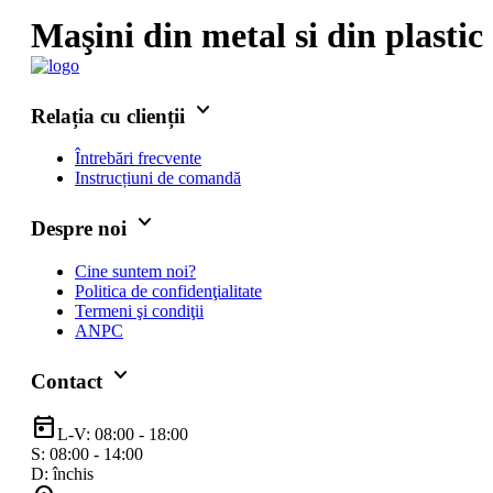
Maşini din metal si din plastic
keyboard_arrow_down
Relația cu clienții
Întrebări frecvente
Instrucțiuni de comandă
keyboard_arrow_down
Despre noi
Cine suntem noi?
Politica de confidenţialitate
Termeni şi condiţii
ANPC
keyboard_arrow_down
Contact
today
L-V: 08:00 - 18:00
S: 08:00 - 14:00
D: închis