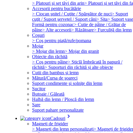
> Platouri şi set tăvi din arin
> Platouri şi set tăvi din f
Accesorii pentru bucătărie
> Ciocan şnitel / Cuţite / Spărgător de nuci
> Suport
cuţit / Suport şerveţel / Suport căni
> Sita
> Suport vas
Formă pentru cozonac
> Cutie de pâine / Grătar de
pâine
> Alte accesorii
> Răzătoare
> Furculiță din lemn
Coşuri
> Coş pentru piaţă/rufe/pomana
Mojar
> Mojar din lemn
> Mojar din granit
Obiecte din răchită
> Coş pentru pâine
> Sticlă îmbrăcată în papură /
răchită
> Suporturi din răchită și alte obiecte
Cutii din bambus şi lemn
Mătură/Cursa de şoareci
Suport condimente şi solniţe din lemn
Sucitor
Butoaie / Găleată
Halbă din lemn / Ploscă din lemn
Sare
Suport pahare personalizate
keyboard_arrow_right
Cadouri
Magneţi de frigider
> Magneți din lemn personalizați
> Magneți de frigide