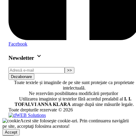
Facebook
keyboard_arrow_down
Newsletter
>>
Dezabonare
Toate textele și imaginile de pe site sunt protejate ca proprietate
intelectuală.
Ne rezervăm posibilitatea modificării prețurilor
Utilizarea imaginior și textelor fără acordul prealabil al
I. I.
TOFALVI ANNA KLARA
atrage după sine măsurile legale.
Toate drepturile rezervate © 2026
Acest site foloseşte cookie-uri. Prin continuarea navigării
pe site, acceptaţi folosirea acestora!
Accept