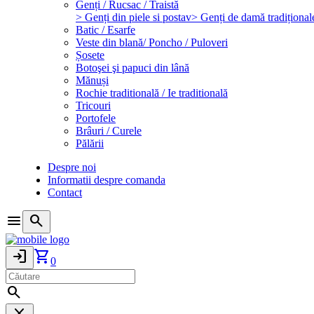
Genți / Rucsac / Traistă
> Genți din piele si postav
> Genți de damă tradițional
Batic / Esarfe
Veste din blană/ Poncho / Puloveri
Șosete
Botoşei şi papuci din lână
Mănuși
Rochie traditională / Ie traditională
Tricouri
Portofele
Brâuri / Curele
Pălării
Despre noi
Informatii despre comanda
Contact
menu
search
login
shopping_cart
0
search