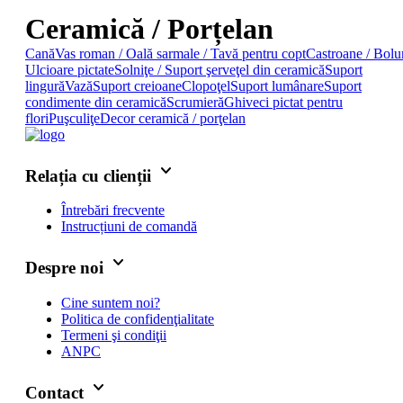
Ceramică / Porțelan
Cană
Vas roman / Oală sarmale / Tavă pentru copt
Castroane / Bolu
Ulcioare pictate
Solniţe / Suport şerveţel din ceramică
Suport
lingură
Vază
Suport creioane
Clopoţel
Suport lumânare
Suport
condimente din ceramică
Scrumieră
Ghiveci pictat pentru
flori
Puşculiţe
Decor ceramică / porţelan
keyboard_arrow_down
Relația cu clienții
Întrebări frecvente
Instrucțiuni de comandă
keyboard_arrow_down
Despre noi
Cine suntem noi?
Politica de confidenţialitate
Termeni şi condiţii
ANPC
keyboard_arrow_down
Contact