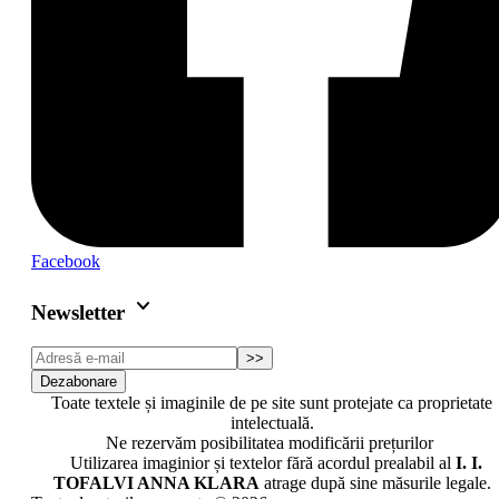
Facebook
keyboard_arrow_down
Newsletter
>>
Dezabonare
Toate textele și imaginile de pe site sunt protejate ca proprietate
intelectuală.
Ne rezervăm posibilitatea modificării prețurilor
Utilizarea imaginior și textelor fără acordul prealabil al
I. I.
TOFALVI ANNA KLARA
atrage după sine măsurile legale.