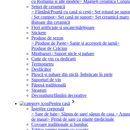
cu Romania si alte modele
> Magneți ceramica Corun
Seturi de ceramică
> Fântână/Poartă cu cană si cești
> Set rotund pe supor
/ Set compot
> Set cană pe suport
> Set ceramică maro 
Butoaie din ceramică
Flori artificiale si uscate/mărțișoare
Stickere
Produse de sezon
> Produse de Paște
> Sanie şi accesorii de iarnă
>
Produse de Crăciun
Minibaruri / Suport sticle și pahare
Cutie de vin cu dedicații
Termometru
Desfăcător
Ploscă şi pahare din sticlă, îmbrăcate în piele
Suporturi de vin
Păpuşă tradiţională
Steaguri
Decoraţiuni/fântâni decorative
keyboard_arrow_right
Pentru casă
Îngrijire corporală
> Sare de baie
> Săpun de sare/ săpun de casa
> Apara
de masaj
> Pernă de sare cu plante medicinale
Covoare traditionale si bumbac
Tablou pentru perete cu scoarta