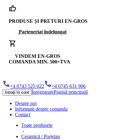
thumb_up
PRODUSE ȘI PRETURI EN-GROS
Parteneriat îndelungat
shopping_cart
VINDEM EN-GROS
COMANDA MIN. 500+TVA
phone
phone
+4 0743 525 022
+4 0745 631 906
Înregistrare
Pagină principală
Intrați în cont
Despre noi
Informatii despre comanda
Contact
Toate produsele
-
Ceramică / Porțelan