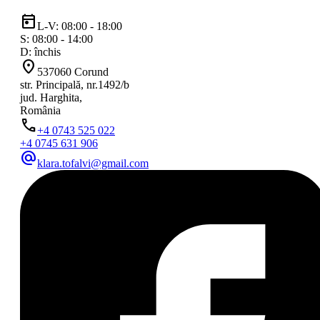
today
L-V: 08:00 - 18:00
S: 08:00 - 14:00
D: închis
location_on
537060 Corund
str. Principală, nr.1492/b
jud. Harghita,
România
phone
+4 0743 525 022
+4 0745 631 906
alternate_email
klara.tofalvi@gmail.com