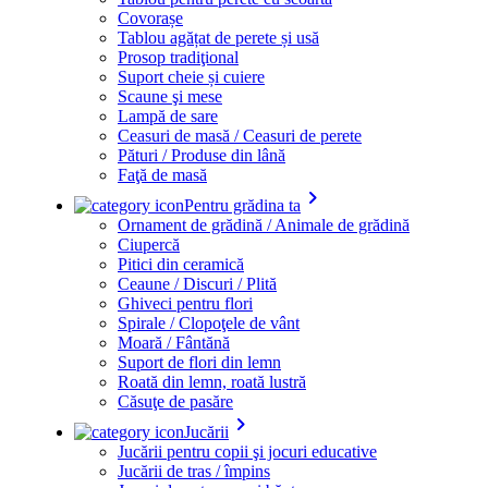
Covorașe
Tablou agățat de perete și usă
Prosop tradiţional
Suport cheie și cuiere
Scaune şi mese
Lampă de sare
Ceasuri de masă / Ceasuri de perete
Pături / Produse din lână
Faţă de masă
keyboard_arrow_right
Pentru grădina ta
Ornament de grădină / Animale de grădină
Ciupercă
Pitici din ceramică
Ceaune / Discuri / Plită
Ghiveci pentru flori
Spirale / Clopoţele de vânt
Moară / Fântănă
Suport de flori din lemn
Roată din lemn, roată lustră
Căsuţe de pasăre
keyboard_arrow_right
Jucării
Jucării pentru copii şi jocuri educative
Jucării de tras / împins