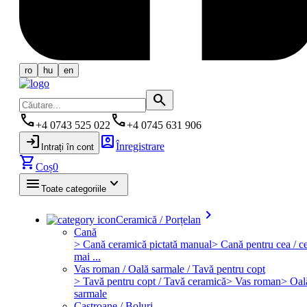
ro
hu
en
search
phone
phone
+4 0743 525 022
+4 0745 631 906
login
account_box
Înregistrare
Intrați în cont
shopping_cart
Coș
0
menu
keyboard_arrow_down
Toate categoriile
keyboard_arrow_right
Ceramică / Porțelan
Cană
> Cană ceramică pictată manual
> Cană pentru cea / ce
mai ...
Vas roman / Oală sarmale / Tavă pentru copt
> Tavă pentru copt / Tavă ceramică
> Vas roman
> Oal
sarmale
Castroane / Boluri