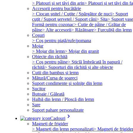
> Platouri şi set tăvi din arin
> Platouri şi set tăvi din f
Accesorii pentru bucătărie
> Ciocan şnitel / Cuţite / Spărgător de nuci
> Suport
cuţit / Suport şerveţel / Suport căni
> Sita
> Suport vas
Formă pentru cozonac
> Cutie de pâine / Grătar de
pâine
> Alte accesorii
> Răzătoare
> Furculiță din lemn
Coşuri
> Coş pentru piaţă/rufe/pomana
Mojar
> Mojar din lemn
> Mojar din granit
Obiecte din răchită
> Coş pentru pâine
> Sticlă îmbrăcată în papură /
răchită
> Suporturi din răchită și alte obiecte
Cutii din bambus şi lemn
Mătură/Cursa de şoareci
Suport condimente şi solniţe din lemn
Sucitor
Butoaie / Găleată
Halbă din lemn / Ploscă din lemn
Sare
Suport pahare personalizate
keyboard_arrow_right
Cadouri
Magneţi de frigider
> Magneți din lemn personalizați
> Magneți de frigide