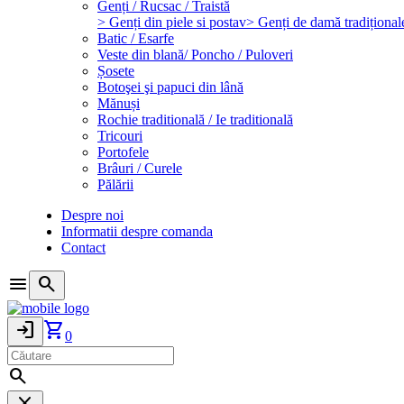
Genți / Rucsac / Traistă
> Genți din piele si postav
> Genți de damă tradițional
Batic / Esarfe
Veste din blană/ Poncho / Puloveri
Șosete
Botoşei şi papuci din lână
Mănuși
Rochie traditională / Ie traditională
Tricouri
Portofele
Brâuri / Curele
Pălării
Despre noi
Informatii despre comanda
Contact
menu
search
login
shopping_cart
0
search