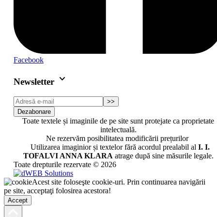
Facebook
keyboard_arrow_down
Newsletter
>>
Dezabonare
Toate textele și imaginile de pe site sunt protejate ca proprietate
intelectuală.
Ne rezervăm posibilitatea modificării prețurilor
Utilizarea imaginior și textelor fără acordul prealabil al
I. I.
TOFALVI ANNA KLARA
atrage după sine măsurile legale.
Toate drepturile rezervate © 2026
Acest site foloseşte cookie-uri. Prin continuarea navigării
pe site, acceptaţi folosirea acestora!
Accept