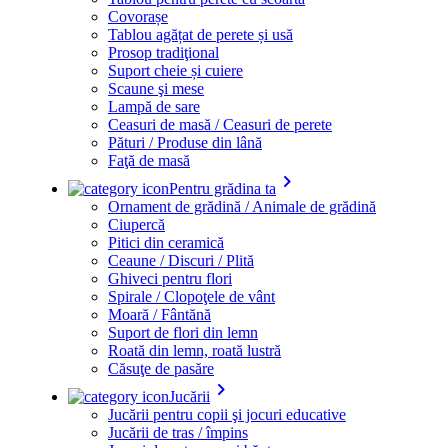
Covorașe
Tablou agățat de perete și usă
Prosop tradiţional
Suport cheie și cuiere
Scaune şi mese
Lampă de sare
Ceasuri de masă / Ceasuri de perete
Pături / Produse din lână
Faţă de masă
keyboard_arrow_right
Pentru grădina ta
Ornament de grădină / Animale de grădină
Ciupercă
Pitici din ceramică
Ceaune / Discuri / Plită
Ghiveci pentru flori
Spirale / Clopoţele de vânt
Moară / Fântănă
Suport de flori din lemn
Roată din lemn, roată lustră
Căsuţe de pasăre
keyboard_arrow_right
Jucării
Jucării pentru copii şi jocuri educative
Jucării de tras / împins