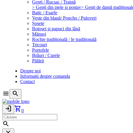
Genți / Rucsac / Traistă
> Genți din piele si postav
> Genți de damă tradițional
Batic / Esarfe
Veste din blană/ Poncho / Puloveri
Șosete
Botoşei şi papuci din lână
Mănuși
Rochie traditională / Ie traditională
Tricouri
Portofele
Brâuri / Curele
Pălării
Despre noi
Informatii despre comanda
Contact
menu
search
login
shopping_cart
0
search