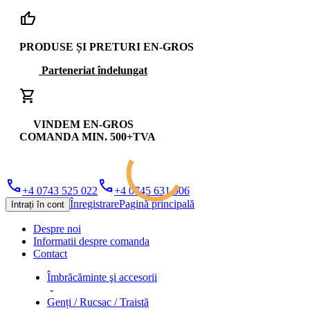
thumb_up
PRODUSE ȘI PRETURI EN-GROS
Parteneriat îndelungat
shopping_cart
VINDEM EN-GROS
COMANDA MIN. 500+TVA
phone
phone
+4 0743 525 022
+4 0745 631 906
Înregistrare
Pagină principală
Intrați în cont
Despre noi
Informatii despre comanda
Contact
Îmbrăcăminte şi accesorii
-
Genți / Rucsac / Traistă