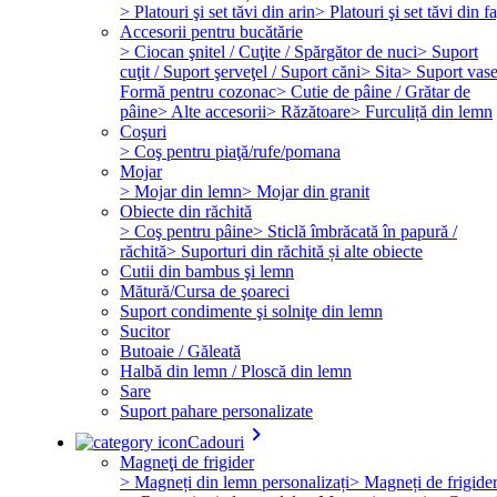
> Platouri şi set tăvi din arin
> Platouri şi set tăvi din f
Accesorii pentru bucătărie
> Ciocan şnitel / Cuţite / Spărgător de nuci
> Suport
cuţit / Suport şerveţel / Suport căni
> Sita
> Suport vas
Formă pentru cozonac
> Cutie de pâine / Grătar de
pâine
> Alte accesorii
> Răzătoare
> Furculiță din lemn
Coşuri
> Coş pentru piaţă/rufe/pomana
Mojar
> Mojar din lemn
> Mojar din granit
Obiecte din răchită
> Coş pentru pâine
> Sticlă îmbrăcată în papură /
răchită
> Suporturi din răchită și alte obiecte
Cutii din bambus şi lemn
Mătură/Cursa de şoareci
Suport condimente şi solniţe din lemn
Sucitor
Butoaie / Găleată
Halbă din lemn / Ploscă din lemn
Sare
Suport pahare personalizate
keyboard_arrow_right
Cadouri
Magneţi de frigider
> Magneți din lemn personalizați
> Magneți de frigide