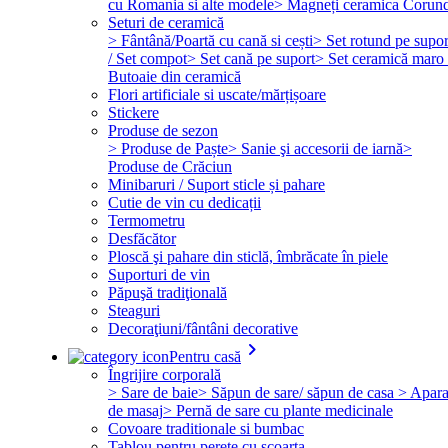
cu Romania si alte modele
> Magneți ceramica Corun
Seturi de ceramică
> Fântână/Poartă cu cană si cești
> Set rotund pe supor
/ Set compot
> Set cană pe suport
> Set ceramică maro 
Butoaie din ceramică
Flori artificiale si uscate/mărțișoare
Stickere
Produse de sezon
> Produse de Paște
> Sanie şi accesorii de iarnă
>
Produse de Crăciun
Minibaruri / Suport sticle și pahare
Cutie de vin cu dedicații
Termometru
Desfăcător
Ploscă şi pahare din sticlă, îmbrăcate în piele
Suporturi de vin
Păpuşă tradiţională
Steaguri
Decoraţiuni/fântâni decorative
keyboard_arrow_right
Pentru casă
Îngrijire corporală
> Sare de baie
> Săpun de sare/ săpun de casa
> Apara
de masaj
> Pernă de sare cu plante medicinale
Covoare traditionale si bumbac
Tablou pentru perete cu scoarta