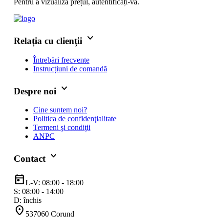
Pentru a vizualiza prețul, autentificați-vă.
keyboard_arrow_down
Relația cu clienții
Întrebări frecvente
Instrucțiuni de comandă
keyboard_arrow_down
Despre noi
Cine suntem noi?
Politica de confidenţialitate
Termeni şi condiţii
ANPC
keyboard_arrow_down
Contact
today
L-V: 08:00 - 18:00
S: 08:00 - 14:00
D: închis
location_on
537060 Corund