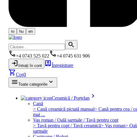
ro
hu
en
search
phone
phone
+4 0743 525 022
+4 0745 631 906
login
account_box
Înregistrare
Intrați în cont
shopping_cart
Coș
0
menu
keyboard_arrow_down
Toate categoriile
keyboard_arrow_right
Ceramică / Porțelan
Cană
> Cană ceramică pictată manual
> Cană pentru cea / ce
mai ...
Vas roman / Oală sarmale / Tavă pentru copt
> Tavă pentru copt / Tavă ceramică
> Vas roman
> Oal
sarmale
Castroane / Boluri