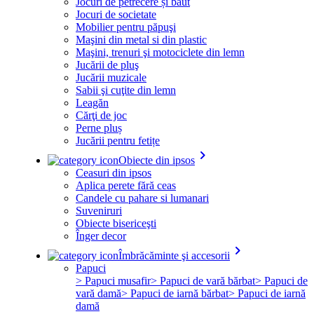
Jocuri de petrecere și băut
Jocuri de societate
Mobilier pentru păpuşi
Maşini din metal si din plastic
Maşini, trenuri şi motociclete din lemn
Jucării de pluş
Jucării muzicale
Sabii şi cuţite din lemn
Leagăn
Cărţi de joc
Perne pluș
Jucării pentru fetițe
keyboard_arrow_right
Obiecte din ipsos
Ceasuri din ipsos
Aplica perete fără ceas
Candele cu pahare si lumanari
Suveniruri
Obiecte bisericeşti
Înger decor
keyboard_arrow_right
Îmbrăcăminte şi accesorii
Papuci
> Papuci musafir
> Papuci de vară bărbat
> Papuci de
vară damă
> Papuci de iarnă bărbat
> Papuci de iarnă
damă