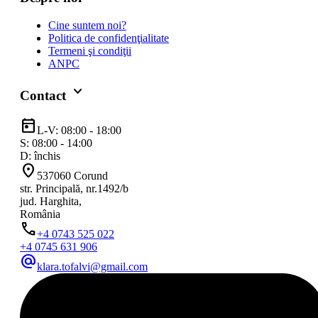
Cine suntem noi?
Politica de confidenţialitate
Termeni şi condiţii
ANPC
keyboard_arrow_down
Contact
today
L-V: 08:00 - 18:00
S: 08:00 - 14:00
D: închis
location_on
537060 Corund
str. Principală, nr.1492/b
jud. Harghita,
România
phone
+4 0743 525 022
+4 0745 631 906
alternate_email
klara.tofalvi@gmail.com