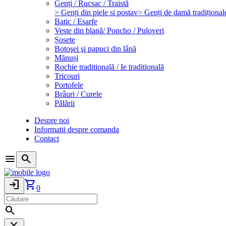
Genți / Rucsac / Traistă
> Genți din piele si postav
> Genți de damă tradițional
Batic / Esarfe
Veste din blană/ Poncho / Puloveri
Șosete
Botoşei şi papuci din lână
Mănuși
Rochie traditională / Ie traditională
Tricouri
Portofele
Brâuri / Curele
Pălării
Despre noi
Informatii despre comanda
Contact
menu
search
login
shopping_cart
0
search