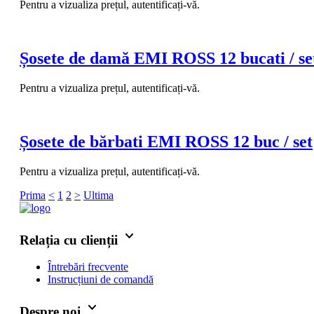
Pentru a vizualiza prețul, autentificați-vă.
Șosete de damă EMI ROSS 12 bucati / se
Pentru a vizualiza prețul, autentificați-vă.
Șosete de bărbati EMI ROSS 12 buc / set
Pentru a vizualiza prețul, autentificați-vă.
Prima
<
1
2
>
Ultima
keyboard_arrow_down
Relația cu clienții
Întrebări frecvente
Instrucțiuni de comandă
keyboard_arrow_down
Despre noi