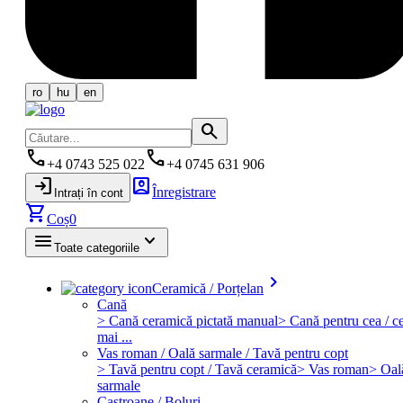
ro
hu
en
search
phone
phone
+4 0743 525 022
+4 0745 631 906
login
account_box
Înregistrare
Intrați în cont
shopping_cart
Coș
0
menu
keyboard_arrow_down
Toate categoriile
keyboard_arrow_right
Ceramică / Porțelan
Cană
> Cană ceramică pictată manual
> Cană pentru cea / ce
mai ...
Vas roman / Oală sarmale / Tavă pentru copt
> Tavă pentru copt / Tavă ceramică
> Vas roman
> Oal
sarmale
Castroane / Boluri