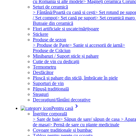
cu Romania si alte modele
> Magneți ceramica Corun
Seturi de ceramică
> Fântână/Poartă cu cană si cești
> Set rotund pe supor
/ Set compot
> Set cană pe suport
> Set ceramică maro 
Butoaie din ceramică
Flori artificiale si uscate/mărțișoare
Stickere
Produse de sezon
> Produse de Paște
> Sanie şi accesorii de iarnă
>
Produse de Crăciun
Minibaruri / Suport sticle și pahare
Cutie de vin cu dedicații
Termometru
Desfăcător
Ploscă şi pahare din sticlă, îmbrăcate în piele
Suporturi de vin
Păpuşă tradiţională
Steaguri
Decoraţiuni/fântâni decorative
keyboard_arrow_right
Pentru casă
Îngrijire corporală
> Sare de baie
> Săpun de sare/ săpun de casa
> Apara
de masaj
> Pernă de sare cu plante medicinale
Covoare traditionale si bumbac
Tablou pentru perete cu scoarta