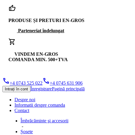
thumb_up
PRODUSE ȘI PRETURI EN-GROS
Parteneriat îndelungat
shopping_cart
VINDEM EN-GROS
COMANDA MIN. 500+TVA
phone
phone
+4 0743 525 022
+4 0745 631 906
Înregistrare
Pagină principală
Intrați în cont
Despre noi
Informatii despre comanda
Contact
Îmbrăcăminte şi accesorii
-
Șosete