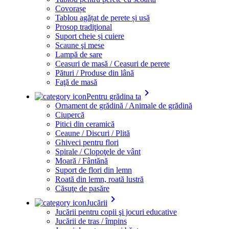
Covorașe
Tablou agățat de perete și usă
Prosop tradiţional
Suport cheie și cuiere
Scaune şi mese
Lampă de sare
Ceasuri de masă / Ceasuri de perete
Pături / Produse din lână
Faţă de masă
keyboard_arrow_right
Pentru grădina ta
Ornament de grădină / Animale de grădină
Ciupercă
Pitici din ceramică
Ceaune / Discuri / Plită
Ghiveci pentru flori
Spirale / Clopoţele de vânt
Moară / Fântănă
Suport de flori din lemn
Roată din lemn, roată lustră
Căsuţe de pasăre
keyboard_arrow_right
Jucării
Jucării pentru copii şi jocuri educative
Jucării de tras / împins