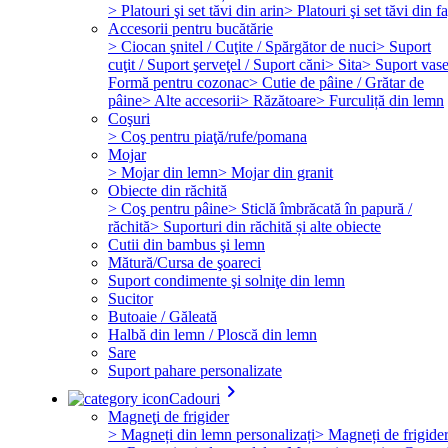
> Platouri şi set tăvi din arin
> Platouri şi set tăvi din f
Accesorii pentru bucătărie
> Ciocan şnitel / Cuţite / Spărgător de nuci
> Suport
cuţit / Suport şerveţel / Suport căni
> Sita
> Suport vas
Formă pentru cozonac
> Cutie de pâine / Grătar de
pâine
> Alte accesorii
> Răzătoare
> Furculiță din lemn
Coşuri
> Coş pentru piaţă/rufe/pomana
Mojar
> Mojar din lemn
> Mojar din granit
Obiecte din răchită
> Coş pentru pâine
> Sticlă îmbrăcată în papură /
răchită
> Suporturi din răchită și alte obiecte
Cutii din bambus şi lemn
Mătură/Cursa de şoareci
Suport condimente şi solniţe din lemn
Sucitor
Butoaie / Găleată
Halbă din lemn / Ploscă din lemn
Sare
Suport pahare personalizate
keyboard_arrow_right
Cadouri
Magneţi de frigider
> Magneți din lemn personalizați
> Magneți de frigide