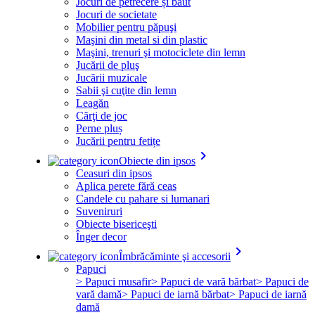
Jocuri de petrecere și băut
Jocuri de societate
Mobilier pentru păpuşi
Maşini din metal si din plastic
Maşini, trenuri şi motociclete din lemn
Jucării de pluş
Jucării muzicale
Sabii şi cuţite din lemn
Leagăn
Cărţi de joc
Perne pluș
Jucării pentru fetițe
keyboard_arrow_right
Obiecte din ipsos
Ceasuri din ipsos
Aplica perete fără ceas
Candele cu pahare si lumanari
Suveniruri
Obiecte bisericeşti
Înger decor
keyboard_arrow_right
Îmbrăcăminte şi accesorii
Papuci
> Papuci musafir
> Papuci de vară bărbat
> Papuci de
vară damă
> Papuci de iarnă bărbat
> Papuci de iarnă
damă