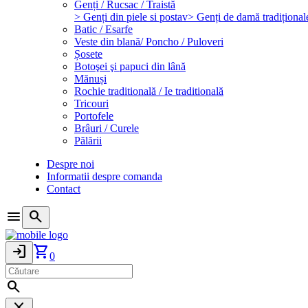
Genți / Rucsac / Traistă
> Genți din piele si postav
> Genți de damă tradițional
Batic / Esarfe
Veste din blană/ Poncho / Puloveri
Șosete
Botoşei şi papuci din lână
Mănuși
Rochie traditională / Ie traditională
Tricouri
Portofele
Brâuri / Curele
Pălării
Despre noi
Informatii despre comanda
Contact
menu
search
login
shopping_cart
0
search