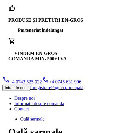
thumb_up
PRODUSE ȘI PRETURI EN-GROS
Parteneriat îndelungat
shopping_cart
VINDEM EN-GROS
COMANDA MIN. 500+TVA
phone
phone
+4 0743 525 022
+4 0745 631 906
Înregistrare
Pagină principală
Intrați în cont
Despre noi
Informatii despre comanda
Contact
Oală sarmale
Oală sarmale