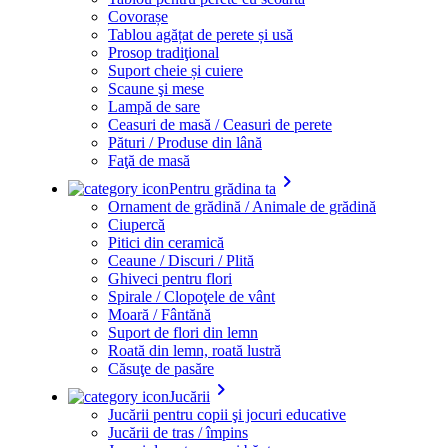
Covorașe
Tablou agățat de perete și usă
Prosop tradiţional
Suport cheie și cuiere
Scaune şi mese
Lampă de sare
Ceasuri de masă / Ceasuri de perete
Pături / Produse din lână
Faţă de masă
keyboard_arrow_right
Pentru grădina ta
Ornament de grădină / Animale de grădină
Ciupercă
Pitici din ceramică
Ceaune / Discuri / Plită
Ghiveci pentru flori
Spirale / Clopoţele de vânt
Moară / Fântănă
Suport de flori din lemn
Roată din lemn, roată lustră
Căsuţe de pasăre
keyboard_arrow_right
Jucării
Jucării pentru copii şi jocuri educative
Jucării de tras / împins