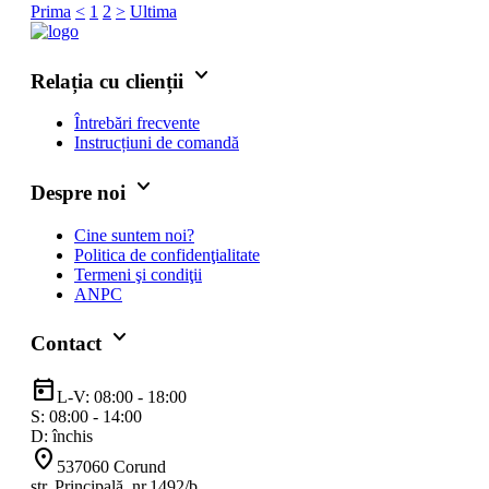
Prima
<
1
2
>
Ultima
keyboard_arrow_down
Relația cu clienții
Întrebări frecvente
Instrucțiuni de comandă
keyboard_arrow_down
Despre noi
Cine suntem noi?
Politica de confidenţialitate
Termeni şi condiţii
ANPC
keyboard_arrow_down
Contact
today
L-V: 08:00 - 18:00
S: 08:00 - 14:00
D: închis
location_on
537060 Corund
str. Principală, nr.1492/b