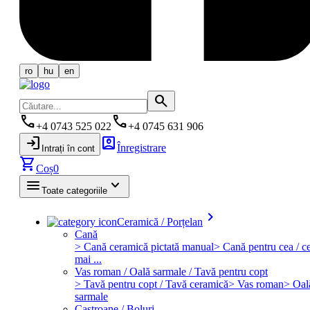
ro
hu
en
search
phone
phone
+4 0743 525 022
+4 0745 631 906
login
account_box
Înregistrare
Intrați în cont
shopping_cart
Coș
0
menu
keyboard_arrow_down
Toate categoriile
keyboard_arrow_right
Ceramică / Porțelan
Cană
> Cană ceramică pictată manual
> Cană pentru cea / ce
mai ...
Vas roman / Oală sarmale / Tavă pentru copt
> Tavă pentru copt / Tavă ceramică
> Vas roman
> Oal
sarmale
Castroane / Boluri