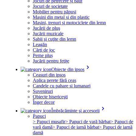
Jocuri de petrecere și băut
Jocuri de societate
Mobilier pentru păpuşi
Maşini din metal si din plastic
Maşini, trenuri şi motociclete din lemn
Jucării de pluş
Jucării muzicale
Sabii şi cuţite din lemn
Leagăn
Cărţi de joc
Perne pluș
Jucării pentru fetițe
keyboard_arrow_right
Obiecte din ipsos
Ceasuri din ipsos
Aplica perete fără ceas
Candele cu pahare si lumanari
Suveniruri
Obiecte bisericeşti
Înger decor
keyboard_arrow_right
Îmbrăcăminte şi accesorii
Papuci
> Papuci musafir
> Papuci de vară bărbat
> Papuci de
vară damă
> Papuci de iarnă bărbat
> Papuci de iarnă
damă