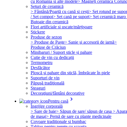
cu Romania si alte modele
> Magneți ceramica Corun
Seturi de ceramică
> Fântână/Poartă cu cană si cești
> Set rotund pe supor
/ Set compot
> Set cană pe suport
> Set ceramică maro 
Butoaie din ceramică
Flori artificiale si uscate/mărțișoare
Stickere
Produse de sezon
> Produse de Paște
> Sanie şi accesorii de iarnă
>
Produse de Crăciun
Minibaruri / Suport sticle și pahare
Cutie de vin cu dedicații
Termometru
Desfăcător
Ploscă şi pahare din sticlă, îmbrăcate în piele
Suporturi de vin
Păpuşă tradiţională
Steaguri
Decoraţiuni/fântâni decorative
keyboard_arrow_right
Pentru casă
Îngrijire corporală
> Sare de baie
> Săpun de sare/ săpun de casa
> Apara
de masaj
> Pernă de sare cu plante medicinale
Covoare traditionale si bumbac
Tablou pentru perete cu scoarta