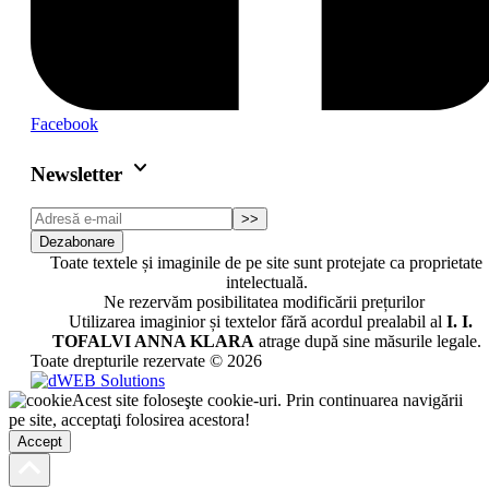
Facebook
keyboard_arrow_down
Newsletter
>>
Dezabonare
Toate textele și imaginile de pe site sunt protejate ca proprietate
intelectuală.
Ne rezervăm posibilitatea modificării prețurilor
Utilizarea imaginior și textelor fără acordul prealabil al
I. I.
TOFALVI ANNA KLARA
atrage după sine măsurile legale.
Toate drepturile rezervate © 2026
Acest site foloseşte cookie-uri. Prin continuarea navigării
pe site, acceptaţi folosirea acestora!
Accept