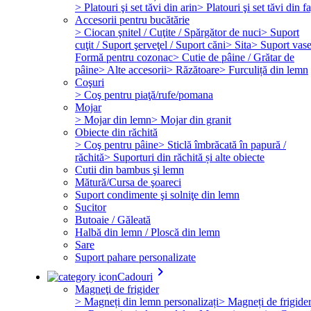
> Platouri şi set tăvi din arin
> Platouri şi set tăvi din f
Accesorii pentru bucătărie
> Ciocan şnitel / Cuţite / Spărgător de nuci
> Suport
cuţit / Suport şerveţel / Suport căni
> Sita
> Suport vas
Formă pentru cozonac
> Cutie de pâine / Grătar de
pâine
> Alte accesorii
> Răzătoare
> Furculiță din lemn
Coşuri
> Coş pentru piaţă/rufe/pomana
Mojar
> Mojar din lemn
> Mojar din granit
Obiecte din răchită
> Coş pentru pâine
> Sticlă îmbrăcată în papură /
răchită
> Suporturi din răchită și alte obiecte
Cutii din bambus şi lemn
Mătură/Cursa de şoareci
Suport condimente şi solniţe din lemn
Sucitor
Butoaie / Găleată
Halbă din lemn / Ploscă din lemn
Sare
Suport pahare personalizate
keyboard_arrow_right
Cadouri
Magneţi de frigider
> Magneți din lemn personalizați
> Magneți de frigide