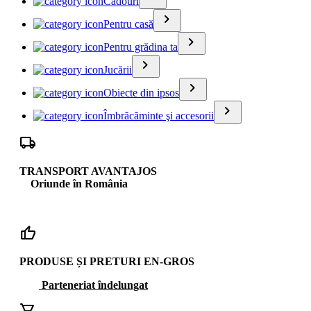
Cadouri
keyboard_arrow_right
Pentru casă
keyboard_arrow_right
Pentru grădina ta
keyboard_arrow_right
Jucării
keyboard_arrow_right
Obiecte din ipsos
keyboard_arrow_right
Îmbrăcăminte şi accesorii
local_shipping
TRANSPORT AVANTAJOS
Oriunde în România
thumb_up
PRODUSE ȘI PRETURI EN-GROS
Parteneriat îndelungat