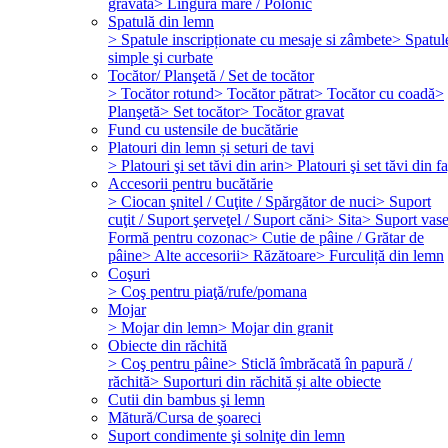
gravată
> Lingură mare / Polonic
Spatulă din lemn
> Spatule inscripționate cu mesaje si zâmbete
> Spatul
simple şi curbate
Tocător/ Planşetă / Set de tocător
> Tocător rotund
> Tocător pătrat
> Tocător cu coadă
>
Planşetă
> Set tocător
> Tocător gravat
Fund cu ustensile de bucătărie
Platouri din lemn și seturi de tavi
> Platouri şi set tăvi din arin
> Platouri şi set tăvi din f
Accesorii pentru bucătărie
> Ciocan şnitel / Cuţite / Spărgător de nuci
> Suport
cuţit / Suport şerveţel / Suport căni
> Sita
> Suport vas
Formă pentru cozonac
> Cutie de pâine / Grătar de
pâine
> Alte accesorii
> Răzătoare
> Furculiță din lemn
Coşuri
> Coş pentru piaţă/rufe/pomana
Mojar
> Mojar din lemn
> Mojar din granit
Obiecte din răchită
> Coş pentru pâine
> Sticlă îmbrăcată în papură /
răchită
> Suporturi din răchită și alte obiecte
Cutii din bambus şi lemn
Mătură/Cursa de şoareci
Suport condimente şi solniţe din lemn