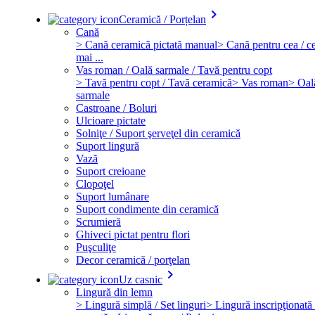
keyboard_arrow_right
Ceramică / Porțelan
Cană
> Cană ceramică pictată manual
> Cană pentru cea / ce
mai ...
Vas roman / Oală sarmale / Tavă pentru copt
> Tavă pentru copt / Tavă ceramică
> Vas roman
> Oal
sarmale
Castroane / Boluri
Ulcioare pictate
Solniţe / Suport şerveţel din ceramică
Suport lingură
Vază
Suport creioane
Clopoţel
Suport lumânare
Suport condimente din ceramică
Scrumieră
Ghiveci pictat pentru flori
Puşculiţe
Decor ceramică / porţelan
keyboard_arrow_right
Uz casnic
Lingură din lemn
> Lingură simplă / Set linguri
> Lingură inscripţionată 