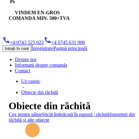
shopping_cart
VINDEM EN-GROS
COMANDA MIN. 500+TVA
phone
phone
+4 0743 525 022
+4 0745 631 906
Înregistrare
Pagină principală
Intrați în cont
Despre noi
Informatii despre comanda
Contact
Uz casnic
-
Obiecte din răchită
Obiecte din răchită
Coş pentru pâine
Sticlă îmbrăcată în papură / răchită
Suporturi din
răchită și alte obiecte