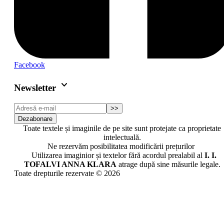
Facebook
keyboard_arrow_down
Newsletter
>>
Dezabonare
Toate textele și imaginile de pe site sunt protejate ca proprietate
intelectuală.
Ne rezervăm posibilitatea modificării prețurilor
Utilizarea imaginior și textelor fără acordul prealabil al
I. I.
TOFALVI ANNA KLARA
atrage după sine măsurile legale.
Toate drepturile rezervate © 2026