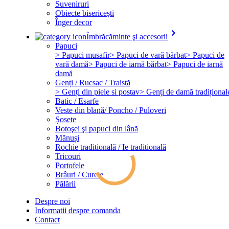
Suveniruri
Obiecte bisericeşti
Înger decor
keyboard_arrow_right
Îmbrăcăminte şi accesorii
Papuci
> Papuci musafir
> Papuci de vară bărbat
> Papuci de
vară damă
> Papuci de iarnă bărbat
> Papuci de iarnă
damă
Genți / Rucsac / Traistă
> Genți din piele si postav
> Genți de damă tradițional
Batic / Esarfe
Veste din blană/ Poncho / Puloveri
Șosete
Botoşei şi papuci din lână
Mănuși
Rochie traditională / Ie traditională
Tricouri
Portofele
Brâuri / Curele
Pălării
Despre noi
Informatii despre comanda
Contact