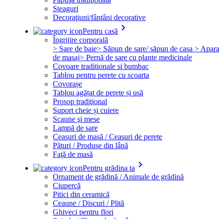
Steaguri
Decoraţiuni/fântâni decorative
keyboard_arrow_right
Pentru casă
Îngrijire corporală
> Sare de baie
> Săpun de sare/ săpun de casa
> Apara
de masaj
> Pernă de sare cu plante medicinale
Covoare traditionale si bumbac
Tablou pentru perete cu scoarta
Covorașe
Tablou agățat de perete și usă
Prosop tradiţional
Suport cheie și cuiere
Scaune şi mese
Lampă de sare
Ceasuri de masă / Ceasuri de perete
Pături / Produse din lână
Faţă de masă
keyboard_arrow_right
Pentru grădina ta
Ornament de grădină / Animale de grădină
Ciupercă
Pitici din ceramică
Ceaune / Discuri / Plită
Ghiveci pentru flori