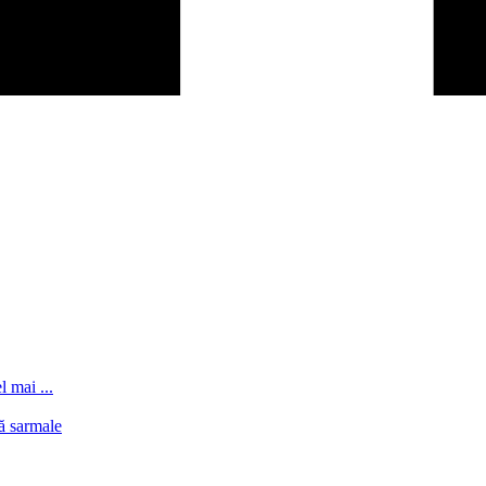
l mai ...
ă sarmale