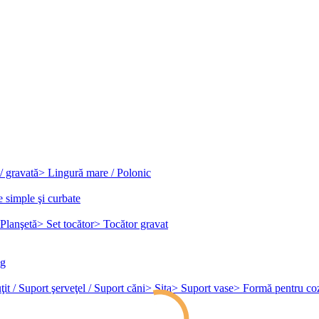
/ gravată
> Lingură mare / Polonic
e simple şi curbate
Planşetă
> Set tocător
> Tocător gravat
ag
it / Suport şerveţel / Suport căni
> Sita
> Suport vase
> Formă pentru co