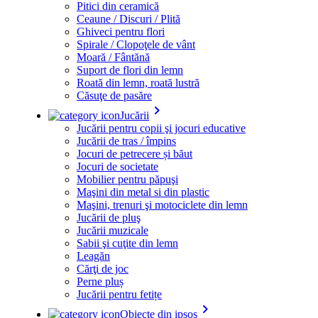
Pitici din ceramică
Ceaune / Discuri / Plită
Ghiveci pentru flori
Spirale / Clopoţele de vânt
Moară / Fântănă
Suport de flori din lemn
Roată din lemn, roată lustră
Căsuţe de pasăre
keyboard_arrow_right
Jucării
Jucării pentru copii şi jocuri educative
Jucării de tras / împins
Jocuri de petrecere și băut
Jocuri de societate
Mobilier pentru păpuşi
Maşini din metal si din plastic
Maşini, trenuri şi motociclete din lemn
Jucării de pluş
Jucării muzicale
Sabii şi cuţite din lemn
Leagăn
Cărţi de joc
Perne pluș
Jucării pentru fetițe
keyboard_arrow_right
Obiecte din ipsos