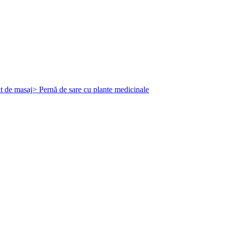
t de masaj
> Pernă de sare cu plante medicinale