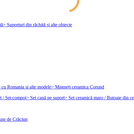
tă
> Suporturi din răchită și alte obiecte
r cu Romania si alte modele
> Magneți ceramica Corund
t / Set compot
> Set cană pe suport
> Set ceramică maro / Butoaie din c
use de Crăciun