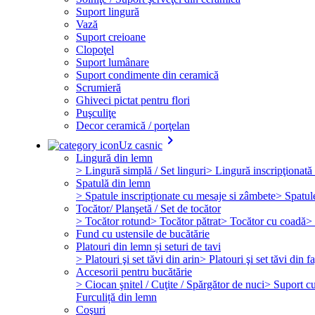
Suport lingură
Vază
Suport creioane
Clopoţel
Suport lumânare
Suport condimente din ceramică
Scrumieră
Ghiveci pictat pentru flori
Puşculiţe
Decor ceramică / porţelan
keyboard_arrow_right
Uz casnic
Lingură din lemn
> Lingură simplă / Set linguri
> Lingură inscripţionată 
Spatulă din lemn
> Spatule inscripționate cu mesaje si zâmbete
> Spatul
Tocător/ Planşetă / Set de tocător
> Tocător rotund
> Tocător pătrat
> Tocător cu coadă
> 
Fund cu ustensile de bucătărie
Platouri din lemn și seturi de tavi
> Platouri şi set tăvi din arin
> Platouri şi set tăvi din f
Accesorii pentru bucătărie
> Ciocan şnitel / Cuţite / Spărgător de nuci
> Suport cuţ
Furculiță din lemn
Coşuri