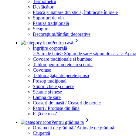
Termometru
Desfăcător
Ploscă şi pahare din sticlă, îmbrăcate în piele
Suporturi de vin
Păpuşă tradiţională
Steaguri
Decoraţiuni/fântâni decorative
keyboard_arrow_right
Pentru casă
Îngrijire corporală
> Sare de baie
> Săpun de sare/ săpun de casa
> Apara
Covoare traditionale si bumbac
Tablou pentru perete cu scoarta
Covorașe
Tablou agățat de perete și usă
Prosop tradiţional
Suport cheie și cuiere
Scaune şi mese
Lampă de sare
Ceasuri de masă / Ceasuri de perete
Pături / Produse din lână
Faţă de masă
keyboard_arrow_right
Pentru grădina ta
Ornament de grădină / Animale de grădină
Ciupercă