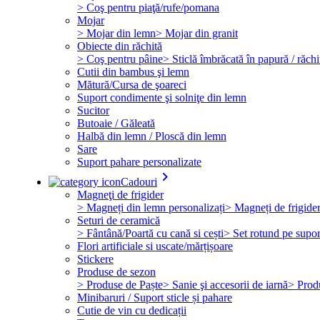
> Coş pentru piaţă/rufe/pomana
Mojar
> Mojar din lemn
> Mojar din granit
Obiecte din răchită
> Coş pentru pâine
> Sticlă îmbrăcată în papură / răchi
Cutii din bambus şi lemn
Mătură/Cursa de şoareci
Suport condimente şi solniţe din lemn
Sucitor
Butoaie / Găleată
Halbă din lemn / Ploscă din lemn
Sare
Suport pahare personalizate
keyboard_arrow_right
Cadouri
Magneţi de frigider
> Magneți din lemn personalizați
> Magneți de frigide
Seturi de ceramică
> Fântână/Poartă cu cană si cești
> Set rotund pe supor
Flori artificiale si uscate/mărțișoare
Stickere
Produse de sezon
> Produse de Paște
> Sanie şi accesorii de iarnă
> Prod
Minibaruri / Suport sticle și pahare
Cutie de vin cu dedicații