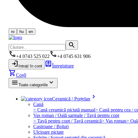
ro
hu
en
search
phone
phone
+4 0743 525 022
+4 0745 631 906
login
account_box
Înregistrare
Intrați în cont
shopping_cart
Coș
0
menu
keyboard_arrow_down
Toate categoriile
keyboard_arrow_right
Ceramică / Porțelan
Cană
> Cană ceramică pictată manual
> Cană pentru cea / ce
Vas roman / Oală sarmale / Tavă pentru copt
> Tavă pentru copt / Tavă ceramică
> Vas roman
> Oal
Castroane / Boluri
Ulcioare pictate
Solniţe / Suport şerveţel din ceramică