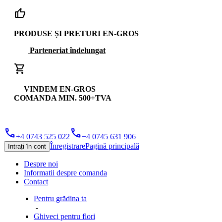
thumb_up
PRODUSE ȘI PRETURI EN-GROS
Parteneriat îndelungat
shopping_cart
VINDEM EN-GROS
COMANDA MIN. 500+TVA
phone
phone
+4 0743 525 022
+4 0745 631 906
Înregistrare
Pagină principală
Intrați în cont
Despre noi
Informatii despre comanda
Contact
Pentru grădina ta
-
Ghiveci pentru flori