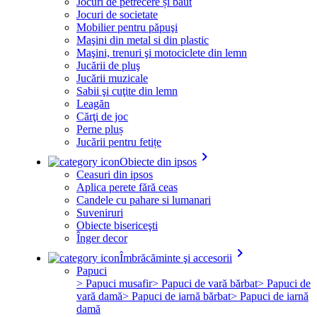
Jocuri de petrecere și băut
Jocuri de societate
Mobilier pentru păpuşi
Maşini din metal si din plastic
Maşini, trenuri şi motociclete din lemn
Jucării de pluş
Jucării muzicale
Sabii şi cuţite din lemn
Leagăn
Cărţi de joc
Perne pluș
Jucării pentru fetițe
keyboard_arrow_right
Obiecte din ipsos
Ceasuri din ipsos
Aplica perete fără ceas
Candele cu pahare si lumanari
Suveniruri
Obiecte bisericeşti
Înger decor
keyboard_arrow_right
Îmbrăcăminte şi accesorii
Papuci
> Papuci musafir
> Papuci de vară bărbat
> Papuci de
vară damă
> Papuci de iarnă bărbat
> Papuci de iarnă
damă