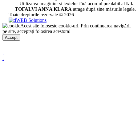
Utilizarea imaginior și textelor fără acordul prealabil al
I. I.
TOFALVI ANNA KLARA
atrage după sine măsurile legale.
Toate drepturile rezervate © 2026
Acest site foloseşte cookie-uri. Prin continuarea navigării
pe site, acceptaţi folosirea acestora!
Accept
.
.