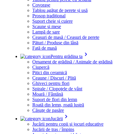
Covorașe
Tablou agățat de perete și usă
Prosop tradiţional
Suport cheie și cuiere
Scaune şi mese
Lampă de sare
Ceasuri de masă / Ceasuri de perete
Pături / Produse din lână
Faţă de masă
keyboard_arrow_right
Pentru grădina ta
Ornament de grădină / Animale de grădină
Ciupercă
Pitici din ceramică
Ceaune / Discuri / Plită
Ghiveci pentru flori
Spirale / Clopoţele de vânt
Moară / Fântănă
Suport de flori din lemn
Roată din lemn, roată lustră
Căsuţe de pasăre
keyboard_arrow_right
Jucării
Jucării pentru copii şi jocuri educative
Jucării de tras / împins