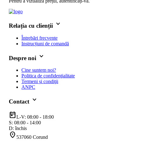
Pentru a vizualiza prețul, autentificați-vă.
keyboard_arrow_down
Relația cu clienții
Întrebări frecvente
Instrucțiuni de comandă
keyboard_arrow_down
Despre noi
Cine suntem noi?
Politica de confidenţialitate
Termeni şi condiţii
ANPC
keyboard_arrow_down
Contact
today
L-V: 08:00 - 18:00
S: 08:00 - 14:00
D: închis
location_on
537060 Corund