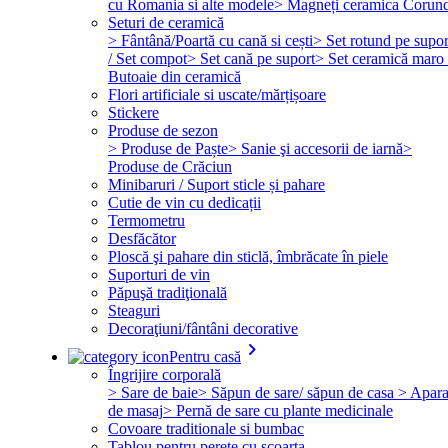
cu Romania si alte modele
> Magneți ceramica Corun
Seturi de ceramică
> Fântână/Poartă cu cană si cești
> Set rotund pe supor
/ Set compot
> Set cană pe suport
> Set ceramică maro 
Butoaie din ceramică
Flori artificiale si uscate/mărțișoare
Stickere
Produse de sezon
> Produse de Paște
> Sanie şi accesorii de iarnă
>
Produse de Crăciun
Minibaruri / Suport sticle și pahare
Cutie de vin cu dedicații
Termometru
Desfăcător
Ploscă şi pahare din sticlă, îmbrăcate în piele
Suporturi de vin
Păpuşă tradiţională
Steaguri
Decoraţiuni/fântâni decorative
keyboard_arrow_right
Pentru casă
Îngrijire corporală
> Sare de baie
> Săpun de sare/ săpun de casa
> Apara
de masaj
> Pernă de sare cu plante medicinale
Covoare traditionale si bumbac
Tablou pentru perete cu scoarta