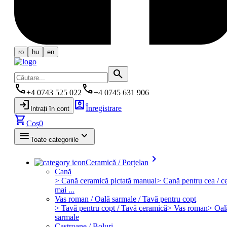
ro
hu
en
search
phone
phone
+4 0743 525 022
+4 0745 631 906
login
account_box
Înregistrare
Intrați în cont
shopping_cart
Coș
0
menu
keyboard_arrow_down
Toate categoriile
keyboard_arrow_right
Ceramică / Porțelan
Cană
> Cană ceramică pictată manual
> Cană pentru cea / ce
mai ...
Vas roman / Oală sarmale / Tavă pentru copt
> Tavă pentru copt / Tavă ceramică
> Vas roman
> Oal
sarmale
Castroane / Boluri