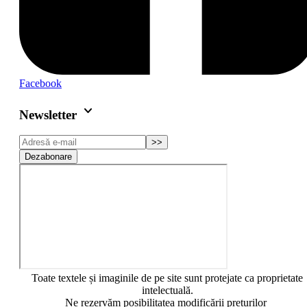
Facebook
keyboard_arrow_down
Newsletter
>>
Dezabonare
Toate textele și imaginile de pe site sunt protejate ca proprietate
intelectuală.
Ne rezervăm posibilitatea modificării prețurilor