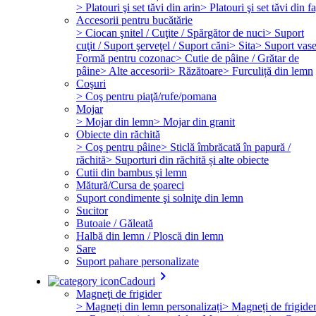
> Platouri şi set tăvi din arin
> Platouri şi set tăvi din f
Accesorii pentru bucătărie
> Ciocan şnitel / Cuţite / Spărgător de nuci
> Suport
cuţit / Suport şerveţel / Suport căni
> Sita
> Suport vas
Formă pentru cozonac
> Cutie de pâine / Grătar de
pâine
> Alte accesorii
> Răzătoare
> Furculiță din lemn
Coşuri
> Coş pentru piaţă/rufe/pomana
Mojar
> Mojar din lemn
> Mojar din granit
Obiecte din răchită
> Coş pentru pâine
> Sticlă îmbrăcată în papură /
răchită
> Suporturi din răchită și alte obiecte
Cutii din bambus şi lemn
Mătură/Cursa de şoareci
Suport condimente şi solniţe din lemn
Sucitor
Butoaie / Găleată
Halbă din lemn / Ploscă din lemn
Sare
Suport pahare personalizate
keyboard_arrow_right
Cadouri
Magneţi de frigider
> Magneți din lemn personalizați
> Magneți de frigide