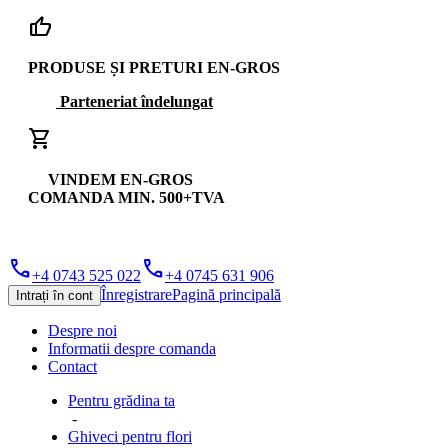
thumb_up
PRODUSE ȘI PRETURI EN-GROS
Parteneriat îndelungat
shopping_cart
VINDEM EN-GROS
COMANDA MIN. 500+TVA
phone
phone
+4 0743 525 022
+4 0745 631 906
Înregistrare
Pagină principală
Intrați în cont
Despre noi
Informatii despre comanda
Contact
Pentru grădina ta
-
Ghiveci pentru flori