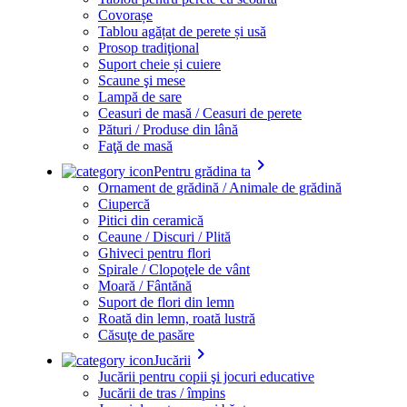
Covorașe
Tablou agățat de perete și usă
Prosop tradiţional
Suport cheie și cuiere
Scaune şi mese
Lampă de sare
Ceasuri de masă / Ceasuri de perete
Pături / Produse din lână
Faţă de masă
keyboard_arrow_right
Pentru grădina ta
Ornament de grădină / Animale de grădină
Ciupercă
Pitici din ceramică
Ceaune / Discuri / Plită
Ghiveci pentru flori
Spirale / Clopoţele de vânt
Moară / Fântănă
Suport de flori din lemn
Roată din lemn, roată lustră
Căsuţe de pasăre
keyboard_arrow_right
Jucării
Jucării pentru copii şi jocuri educative
Jucării de tras / împins