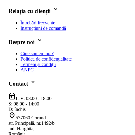
keyboard_arrow_down
Relația cu clienții
Întrebări frecvente
Instrucțiuni de comandă
keyboard_arrow_down
Despre noi
Cine suntem noi?
Politica de confidenţialitate
Termeni şi condiţii
ANPC
keyboard_arrow_down
Contact
today
L-V: 08:00 - 18:00
S: 08:00 - 14:00
D: închis
location_on
537060 Corund
str. Principală, nr.1492/b
jud. Harghita,
România