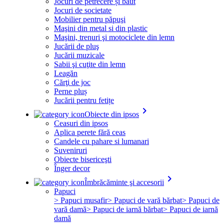
Jocuri de petrecere și băut
Jocuri de societate
Mobilier pentru păpuşi
Maşini din metal si din plastic
Maşini, trenuri şi motociclete din lemn
Jucării de pluş
Jucării muzicale
Sabii şi cuţite din lemn
Leagăn
Cărţi de joc
Perne pluș
Jucării pentru fetițe
keyboard_arrow_right
Obiecte din ipsos
Ceasuri din ipsos
Aplica perete fără ceas
Candele cu pahare si lumanari
Suveniruri
Obiecte bisericeşti
Înger decor
keyboard_arrow_right
Îmbrăcăminte şi accesorii
Papuci
> Papuci musafir
> Papuci de vară bărbat
> Papuci de
vară damă
> Papuci de iarnă bărbat
> Papuci de iarnă
damă