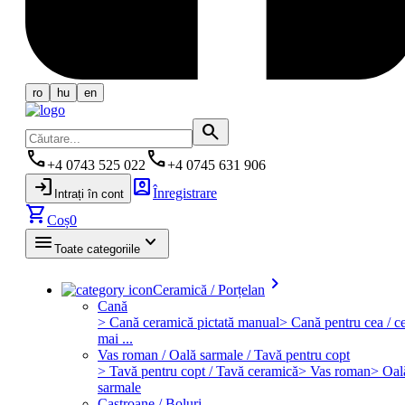
ro
hu
en
search
phone
phone
+4 0743 525 022
+4 0745 631 906
login
account_box
Înregistrare
Intrați în cont
shopping_cart
Coș
0
menu
keyboard_arrow_down
Toate categoriile
keyboard_arrow_right
Ceramică / Porțelan
Cană
> Cană ceramică pictată manual
> Cană pentru cea / ce
mai ...
Vas roman / Oală sarmale / Tavă pentru copt
> Tavă pentru copt / Tavă ceramică
> Vas roman
> Oal
sarmale
Castroane / Boluri