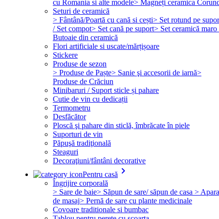
cu Romania si alte modele
> Magneți ceramica Corun
Seturi de ceramică
> Fântână/Poartă cu cană si cești
> Set rotund pe supor
/ Set compot
> Set cană pe suport
> Set ceramică maro 
Butoaie din ceramică
Flori artificiale si uscate/mărțișoare
Stickere
Produse de sezon
> Produse de Paște
> Sanie şi accesorii de iarnă
>
Produse de Crăciun
Minibaruri / Suport sticle și pahare
Cutie de vin cu dedicații
Termometru
Desfăcător
Ploscă şi pahare din sticlă, îmbrăcate în piele
Suporturi de vin
Păpuşă tradiţională
Steaguri
Decoraţiuni/fântâni decorative
keyboard_arrow_right
Pentru casă
Îngrijire corporală
> Sare de baie
> Săpun de sare/ săpun de casa
> Apara
de masaj
> Pernă de sare cu plante medicinale
Covoare traditionale si bumbac
Tablou pentru perete cu scoarta