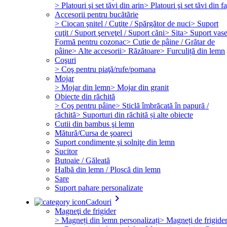
> Platouri şi set tăvi din arin
> Platouri şi set tăvi din f
Accesorii pentru bucătărie
> Ciocan şnitel / Cuţite / Spărgător de nuci
> Suport
cuţit / Suport şerveţel / Suport căni
> Sita
> Suport vas
Formă pentru cozonac
> Cutie de pâine / Grătar de
pâine
> Alte accesorii
> Răzătoare
> Furculiță din lemn
Coşuri
> Coş pentru piaţă/rufe/pomana
Mojar
> Mojar din lemn
> Mojar din granit
Obiecte din răchită
> Coş pentru pâine
> Sticlă îmbrăcată în papură /
răchită
> Suporturi din răchită și alte obiecte
Cutii din bambus şi lemn
Mătură/Cursa de şoareci
Suport condimente şi solniţe din lemn
Sucitor
Butoaie / Găleată
Halbă din lemn / Ploscă din lemn
Sare
Suport pahare personalizate
keyboard_arrow_right
Cadouri
Magneţi de frigider
> Magneți din lemn personalizați
> Magneți de frigide