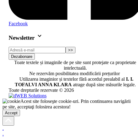
Facebook
keyboard_arrow_down
Newsletter
>>
Dezabonare
Toate textele și imaginile de pe site sunt protejate ca proprietate
intelectuală.
Ne rezervăm posibilitatea modificării prețurilor
Utilizarea imaginior și textelor fără acordul prealabil al
I. I.
TOFALVI ANNA KLARA
atrage după sine măsurile legale.
Toate drepturile rezervate © 2026
Acest site foloseşte cookie-uri. Prin continuarea navigării
pe site, acceptaţi folosirea acestora!
Accept
.
.