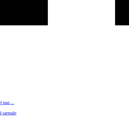
l mai ...
ă sarmale