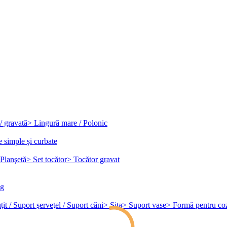
/ gravată
> Lingură mare / Polonic
e simple şi curbate
Planşetă
> Set tocător
> Tocător gravat
ag
it / Suport şerveţel / Suport căni
> Sita
> Suport vase
> Formă pentru co