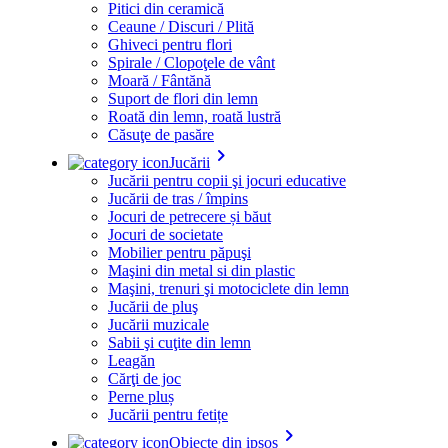
Pitici din ceramică
Ceaune / Discuri / Plită
Ghiveci pentru flori
Spirale / Clopoţele de vânt
Moară / Fântănă
Suport de flori din lemn
Roată din lemn, roată lustră
Căsuţe de pasăre
keyboard_arrow_right
Jucării
Jucării pentru copii şi jocuri educative
Jucării de tras / împins
Jocuri de petrecere și băut
Jocuri de societate
Mobilier pentru păpuşi
Maşini din metal si din plastic
Maşini, trenuri şi motociclete din lemn
Jucării de pluş
Jucării muzicale
Sabii şi cuţite din lemn
Leagăn
Cărţi de joc
Perne pluș
Jucării pentru fetițe
keyboard_arrow_right
Obiecte din ipsos