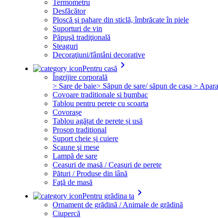
Termometru
Desfăcător
Ploscă şi pahare din sticlă, îmbrăcate în piele
Suporturi de vin
Păpuşă tradiţională
Steaguri
Decoraţiuni/fântâni decorative
keyboard_arrow_right
Pentru casă
Îngrijire corporală
> Sare de baie
> Săpun de sare/ săpun de casa
> Apara
Covoare traditionale si bumbac
Tablou pentru perete cu scoarta
Covorașe
Tablou agățat de perete și usă
Prosop tradiţional
Suport cheie și cuiere
Scaune şi mese
Lampă de sare
Ceasuri de masă / Ceasuri de perete
Pături / Produse din lână
Faţă de masă
keyboard_arrow_right
Pentru grădina ta
Ornament de grădină / Animale de grădină
Ciupercă