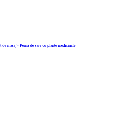
t de masaj
> Pernă de sare cu plante medicinale