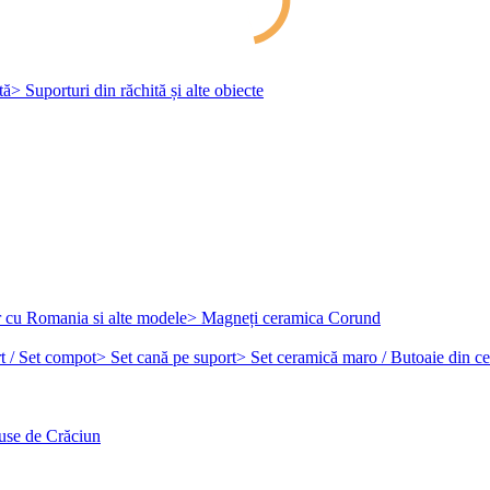
tă
> Suporturi din răchită și alte obiecte
r cu Romania si alte modele
> Magneți ceramica Corund
t / Set compot
> Set cană pe suport
> Set ceramică maro / Butoaie din c
use de Crăciun