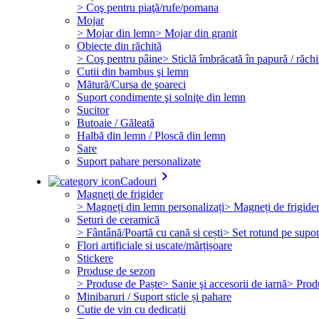
> Coş pentru piaţă/rufe/pomana
Mojar
> Mojar din lemn
> Mojar din granit
Obiecte din răchită
> Coş pentru pâine
> Sticlă îmbrăcată în papură / răchi
Cutii din bambus şi lemn
Mătură/Cursa de şoareci
Suport condimente şi solniţe din lemn
Sucitor
Butoaie / Găleată
Halbă din lemn / Ploscă din lemn
Sare
Suport pahare personalizate
keyboard_arrow_right
Cadouri
Magneţi de frigider
> Magneți din lemn personalizați
> Magneți de frigide
Seturi de ceramică
> Fântână/Poartă cu cană si cești
> Set rotund pe supor
Flori artificiale si uscate/mărțișoare
Stickere
Produse de sezon
> Produse de Paște
> Sanie şi accesorii de iarnă
> Prod
Minibaruri / Suport sticle și pahare
Cutie de vin cu dedicații