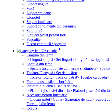
Suport lingură
Vază
Suport creioane
Clopoţel
Suport lumânare
Suport condimente din ceramică
Scrumieră
Ghiveci pictat pentru flori
Puşculiţe
Decor ceramică / porţelan
keyboard_arrow_right
Uz casnic
Lingură din lemn
> Lingură simplă / Set linguri
> Lingură inscripţionată 
Spatulă din lemn
> Spatule inscripționate cu mesaje si zâmbete
> Spatul
Tocător/ Planşetă / Set de tocător
> Tocător rotund
> Tocător pătrat
> Tocător cu coadă
> 
Fund cu ustensile de bucătărie
Platouri din lemn și seturi de tavi
> Platouri şi set tăvi din arin
> Platouri şi set tăvi din f
Accesorii pentru bucătărie
> Ciocan şnitel / Cuţite / Spărgător de nuci
> Suport cuţ
Furculiță din lemn
Coşuri