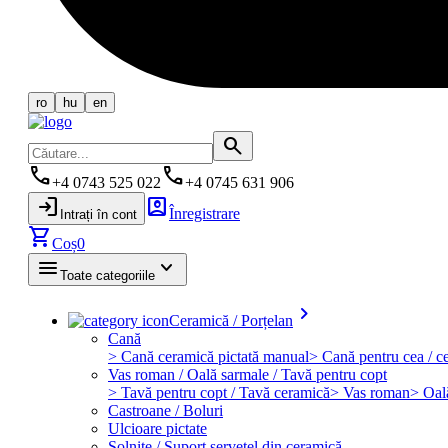
ro
hu
en
search
phone
phone
+4 0743 525 022
+4 0745 631 906
login
account_box
Înregistrare
Intrați în cont
shopping_cart
Coș
0
menu
keyboard_arrow_down
Toate categoriile
keyboard_arrow_right
Ceramică / Porțelan
Cană
> Cană ceramică pictată manual
> Cană pentru cea / ce
Vas roman / Oală sarmale / Tavă pentru copt
> Tavă pentru copt / Tavă ceramică
> Vas roman
> Oal
Castroane / Boluri
Ulcioare pictate
Solniţe / Suport şerveţel din ceramică