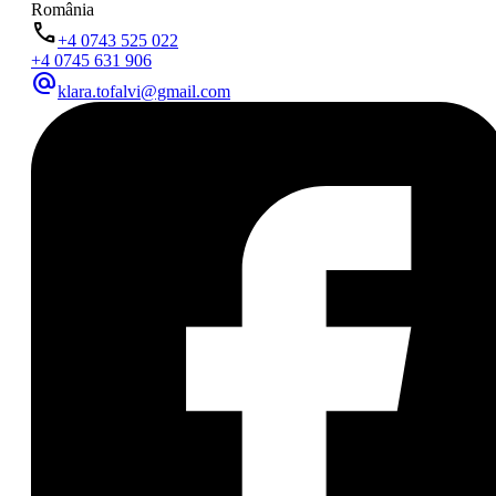
România
phone
+4 0743 525 022
+4 0745 631 906
alternate_email
klara.tofalvi@gmail.com