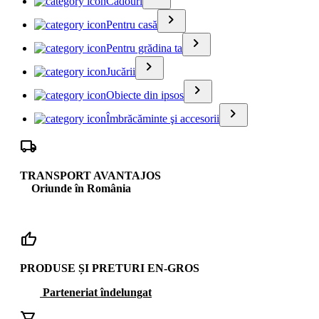
Cadouri
keyboard_arrow_right
Pentru casă
keyboard_arrow_right
Pentru grădina ta
keyboard_arrow_right
Jucării
keyboard_arrow_right
Obiecte din ipsos
keyboard_arrow_right
Îmbrăcăminte şi accesorii
local_shipping
TRANSPORT AVANTAJOS
Oriunde în România
thumb_up
PRODUSE ȘI PRETURI EN-GROS
Parteneriat îndelungat