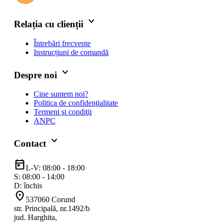
keyboard_arrow_down
Relația cu clienții
Întrebări frecvente
Instrucțiuni de comandă
keyboard_arrow_down
Despre noi
Cine suntem noi?
Politica de confidenţialitate
Termeni şi condiţii
ANPC
keyboard_arrow_down
Contact
today
L-V: 08:00 - 18:00
S: 08:00 - 14:00
D: închis
location_on
537060 Corund
str. Principală, nr.1492/b
jud. Harghita,