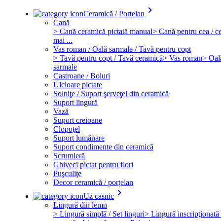
keyboard_arrow_right
Ceramică / Porțelan
Cană
> Cană ceramică pictată manual
> Cană pentru cea / ce
mai ...
Vas roman / Oală sarmale / Tavă pentru copt
> Tavă pentru copt / Tavă ceramică
> Vas roman
> Oal
sarmale
Castroane / Boluri
Ulcioare pictate
Solniţe / Suport şerveţel din ceramică
Suport lingură
Vază
Suport creioane
Clopoţel
Suport lumânare
Suport condimente din ceramică
Scrumieră
Ghiveci pictat pentru flori
Puşculiţe
Decor ceramică / porţelan
keyboard_arrow_right
Uz casnic
Lingură din lemn
> Lingură simplă / Set linguri
> Lingură inscripţionată 