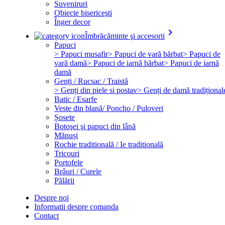
Suveniruri
Obiecte bisericeşti
Înger decor
keyboard_arrow_right
Îmbrăcăminte şi accesorii
Papuci
> Papuci musafir
> Papuci de vară bărbat
> Papuci de
vară damă
> Papuci de iarnă bărbat
> Papuci de iarnă
damă
Genți / Rucsac / Traistă
> Genți din piele si postav
> Genți de damă tradițional
Batic / Esarfe
Veste din blană/ Poncho / Puloveri
Șosete
Botoşei şi papuci din lână
Mănuși
Rochie traditională / Ie traditională
Tricouri
Portofele
Brâuri / Curele
Pălării
Despre noi
Informatii despre comanda
Contact