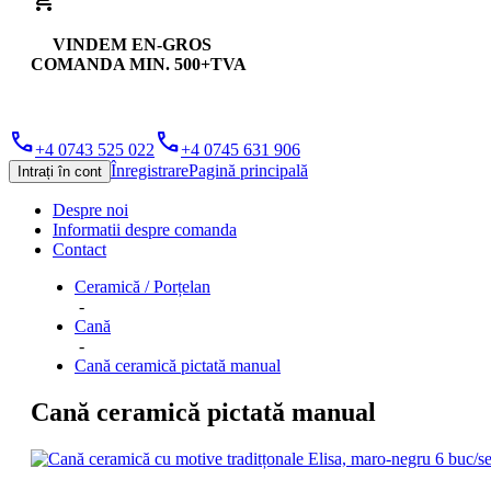
shopping_cart
VINDEM EN-GROS
COMANDA MIN. 500+TVA
phone
phone
+4 0743 525 022
+4 0745 631 906
Înregistrare
Pagină principală
Intrați în cont
Despre noi
Informatii despre comanda
Contact
Ceramică / Porțelan
-
Cană
-
Cană ceramică pictată manual
Cană ceramică pictată manual