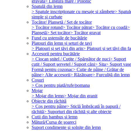
gravată
> Lingură mare / Polonic
Spatulă din lemn
> Spatule inscripționate cu mesaje si zâmbete
> Spatul
simple şi curbate
Tocător/ Planşetă / Set de tocător
> Tocător rotund
> Tocător pătrat
> Tocător cu coadă
>
Planşetă
> Set tocător
> Tocător gravat
Fund cu ustensile de bucătărie
Platouri din lemn și seturi de tavi
> Platouri şi set tăvi din arin
> Platouri şi set tăvi din f
Accesorii pentru bucătărie
> Ciocan şnitel / Cuţite / Spărgător de nuci
> Suport
cuţit / Suport şerveţel / Suport căni
> Sita
> Suport vas
Formă pentru cozonac
> Cutie de pâine / Grătar de
pâine
> Alte accesorii
> Răzătoare
> Furculiță din lemn
Coşuri
> Coş pentru piaţă/rufe/pomana
Mojar
> Mojar din lemn
> Mojar din granit
Obiecte din răchită
> Coş pentru pâine
> Sticlă îmbrăcată în papură /
răchită
> Suporturi din răchită și alte obiecte
Cutii din bambus şi lemn
Mătură/Cursa de şoareci
Suport condimente şi solniţe din lemn