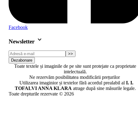
Facebook
keyboard_arrow_down
Newsletter
>>
Dezabonare
Toate textele și imaginile de pe site sunt protejate ca proprietate
intelectuală.
Ne rezervăm posibilitatea modificării prețurilor
Utilizarea imaginior și textelor fără acordul prealabil al
I. I.
TOFALVI ANNA KLARA
atrage după sine măsurile legale.
Toate drepturile rezervate © 2026