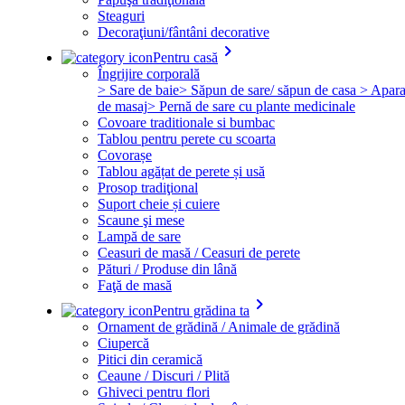
Steaguri
Decoraţiuni/fântâni decorative
keyboard_arrow_right
Pentru casă
Îngrijire corporală
> Sare de baie
> Săpun de sare/ săpun de casa
> Apara
de masaj
> Pernă de sare cu plante medicinale
Covoare traditionale si bumbac
Tablou pentru perete cu scoarta
Covorașe
Tablou agățat de perete și usă
Prosop tradiţional
Suport cheie și cuiere
Scaune şi mese
Lampă de sare
Ceasuri de masă / Ceasuri de perete
Pături / Produse din lână
Faţă de masă
keyboard_arrow_right
Pentru grădina ta
Ornament de grădină / Animale de grădină
Ciupercă
Pitici din ceramică
Ceaune / Discuri / Plită
Ghiveci pentru flori