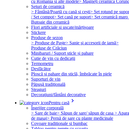
cu Romania si alte modele
> Magneți ceramica Corun
Seturi de ceramică
> Fântână/Poartă cu cană si cești
> Set rotund pe supor
/ Set compot
> Set cană pe suport
> Set ceramică maro 
Butoaie din ceramică
Flori artificiale si uscate/mărțișoare
Stickere
Produse de sezon
> Produse de Paște
> Sanie şi accesorii de iarnă
>
Produse de Crăciun
Minibaruri / Suport sticle și pahare
Cutie de vin cu dedicații
Termometru
Desfăcător
Ploscă şi pahare din sticlă, îmbrăcate în piele
Suporturi de vin
Păpuşă tradiţională
Steaguri
Decoraţiuni/fântâni decorative
keyboard_arrow_right
Pentru casă
Îngrijire corporală
> Sare de baie
> Săpun de sare/ săpun de casa
> Apara
de masaj
> Pernă de sare cu plante medicinale
Covoare traditionale si bumbac
Tablou pentru perete cu scoarta