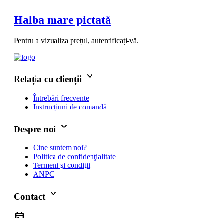
Halba mare pictată
Pentru a vizualiza prețul, autentificați-vă.
keyboard_arrow_down
Relația cu clienții
Întrebări frecvente
Instrucțiuni de comandă
keyboard_arrow_down
Despre noi
Cine suntem noi?
Politica de confidenţialitate
Termeni şi condiţii
ANPC
keyboard_arrow_down
Contact
today