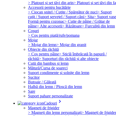
> Platouri şi set tăvi din arin
> Platouri şi set tăvi din f
Accesorii pentru bucătărie
> Ciocan şnitel / Cuţite / Spărgător de nuci
> Suport
cuţit / Suport şerveţel / Suport căni
> Sita
> Suport vas
Formă pentru cozonac
> Cutie de pâine / Grătar de
pâine
> Alte accesorii
> Răzătoare
> Furculiță din lemn
Coşuri
> Coş pentru piaţă/rufe/pomana
Mojar
> Mojar din lemn
> Mojar din granit
Obiecte din răchită
> Coş pentru pâine
> Sticlă îmbrăcată în papură /
răchită
> Suporturi din răchită și alte obiecte
Cutii din bambus şi lemn
Mătură/Cursa de şoareci
Suport condimente şi solniţe din lemn
Sucitor
Butoaie / Găleată
Halbă din lemn / Ploscă din lemn
Sare
Suport pahare personalizate
keyboard_arrow_right
Cadouri
Magneţi de frigider
> Magneți din lemn personalizați
> Magneți de frigide