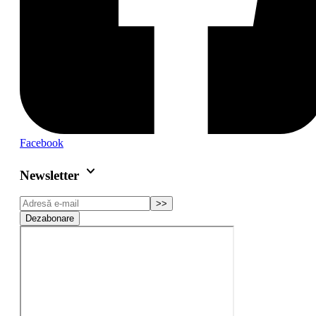
Facebook
keyboard_arrow_down
Newsletter
>>
Dezabonare