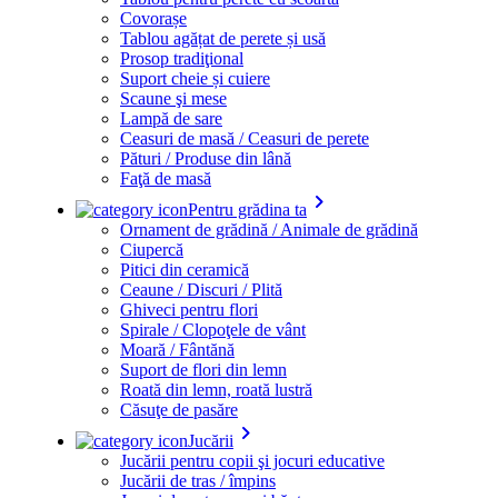
Covorașe
Tablou agățat de perete și usă
Prosop tradiţional
Suport cheie și cuiere
Scaune şi mese
Lampă de sare
Ceasuri de masă / Ceasuri de perete
Pături / Produse din lână
Faţă de masă
keyboard_arrow_right
Pentru grădina ta
Ornament de grădină / Animale de grădină
Ciupercă
Pitici din ceramică
Ceaune / Discuri / Plită
Ghiveci pentru flori
Spirale / Clopoţele de vânt
Moară / Fântănă
Suport de flori din lemn
Roată din lemn, roată lustră
Căsuţe de pasăre
keyboard_arrow_right
Jucării
Jucării pentru copii şi jocuri educative
Jucării de tras / împins