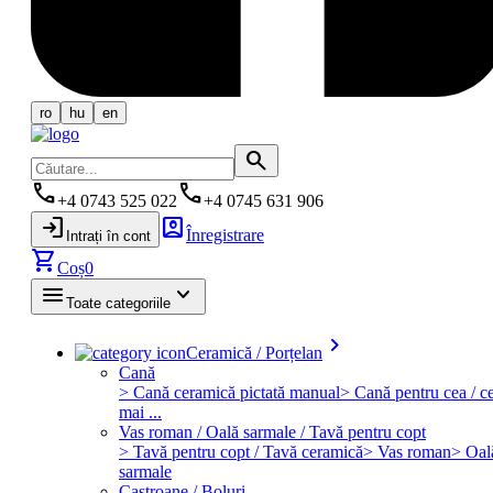
ro
hu
en
search
phone
phone
+4 0743 525 022
+4 0745 631 906
login
account_box
Înregistrare
Intrați în cont
shopping_cart
Coș
0
menu
keyboard_arrow_down
Toate categoriile
keyboard_arrow_right
Ceramică / Porțelan
Cană
> Cană ceramică pictată manual
> Cană pentru cea / ce
mai ...
Vas roman / Oală sarmale / Tavă pentru copt
> Tavă pentru copt / Tavă ceramică
> Vas roman
> Oal
sarmale
Castroane / Boluri