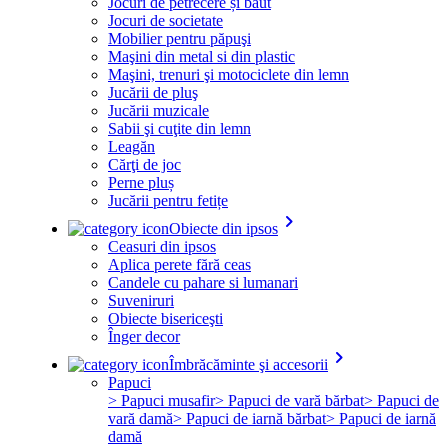
Jocuri de petrecere și băut
Jocuri de societate
Mobilier pentru păpuşi
Maşini din metal si din plastic
Maşini, trenuri şi motociclete din lemn
Jucării de pluş
Jucării muzicale
Sabii şi cuţite din lemn
Leagăn
Cărţi de joc
Perne pluș
Jucării pentru fetițe
keyboard_arrow_right
Obiecte din ipsos
Ceasuri din ipsos
Aplica perete fără ceas
Candele cu pahare si lumanari
Suveniruri
Obiecte bisericeşti
Înger decor
keyboard_arrow_right
Îmbrăcăminte şi accesorii
Papuci
> Papuci musafir
> Papuci de vară bărbat
> Papuci de
vară damă
> Papuci de iarnă bărbat
> Papuci de iarnă
damă