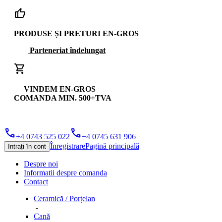
thumb_up
PRODUSE ȘI PRETURI EN-GROS
Parteneriat îndelungat
shopping_cart
VINDEM EN-GROS
COMANDA MIN. 500+TVA
phone
phone
+4 0743 525 022
+4 0745 631 906
Înregistrare
Pagină principală
Intrați în cont
Despre noi
Informatii despre comanda
Contact
Ceramică / Porțelan
-
Cană