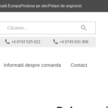
 toată Europa
Produse pe stoc
Prețuri de angrosist
search
phone
phone
+4 0743 525 022
+4 0745 631 906
Informatii despre comanda
Contact