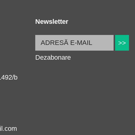
Newsletter
>>
Dezabonare
.1492/b
il.com