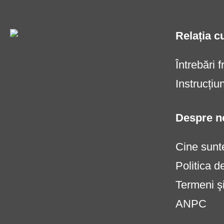
Relația cu
Întrebări 
Instrucți
Despre n
Cine sunt
Politica d
Termeni şi
ANPC