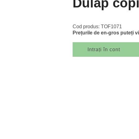
Dulap copi
Cod produs: TOF1071
Prețurile de en-gros puteți v
Intrați în cont