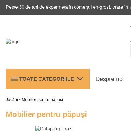
Peste 30 de ani de experineță în comerțul en-gros
Livrare în
keyboard_arrow_down
menu
Despre noi
TOATE CATEGORIILE
-
Jucării
Mobilier pentru păpuşi
Mobilier pentru păpuşi