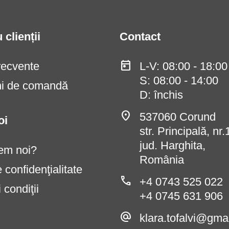
 clienții
Contact
today
frecvente
L-V: 08:00 - 18:00
S: 08:00 - 14:00
uni de comandă
D: închis
location_on
537060 Corund
oi
str. Principală, nr
jud. Harghita,
em noi?
România
e confidenţialitate
phone
+4 0743 525 022
 condiţii
+4 0745 631 906
alternate_email
klara.tofalvi@gma