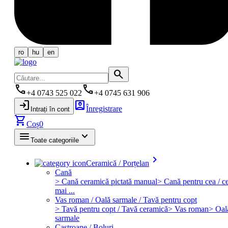
ro
hu
en
search
phone
phone
+4 0743 525 022
+4 0745 631 906
login
account_box
Înregistrare
Intrați în cont
shopping_cart
Coș
0
menu
keyboard_arrow_down
Toate categoriile
keyboard_arrow_right
Ceramică / Porțelan
Cană
> Cană ceramică pictată manual
> Cană pentru cea / ce
mai ...
Vas roman / Oală sarmale / Tavă pentru copt
> Tavă pentru copt / Tavă ceramică
> Vas roman
> Oal
sarmale
Castroane / Boluri