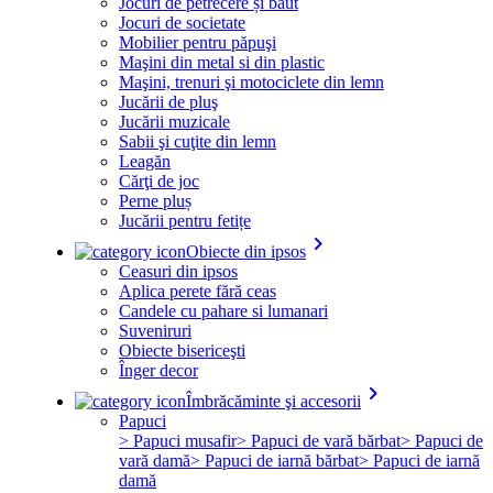
Jocuri de petrecere și băut
Jocuri de societate
Mobilier pentru păpuşi
Maşini din metal si din plastic
Maşini, trenuri şi motociclete din lemn
Jucării de pluş
Jucării muzicale
Sabii şi cuţite din lemn
Leagăn
Cărţi de joc
Perne pluș
Jucării pentru fetițe
keyboard_arrow_right
Obiecte din ipsos
Ceasuri din ipsos
Aplica perete fără ceas
Candele cu pahare si lumanari
Suveniruri
Obiecte bisericeşti
Înger decor
keyboard_arrow_right
Îmbrăcăminte şi accesorii
Papuci
> Papuci musafir
> Papuci de vară bărbat
> Papuci de
vară damă
> Papuci de iarnă bărbat
> Papuci de iarnă
damă