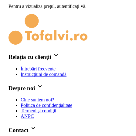
Pentru a vizualiza prețul, autentificați-vă.
keyboard_arrow_down
Relația cu clienții
Întrebări frecvente
Instrucțiuni de comandă
keyboard_arrow_down
Despre noi
Cine suntem noi?
Politica de confidenţialitate
Termeni şi condiţii
ANPC
keyboard_arrow_down
Contact