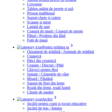
Covorașe
Tablou agățat de perete și usă
Prosop tradiţional
Suport cheie și cuiere
Scaune şi mese
Lampă de sare
Ceasuri de masă / Ceasuri de perete
Pături / Produse din lână
Faţă de masă
keyboard_arrow_right
Pentru grădina ta
Ornament de grădină / Animale de grădină
Ciupercă
Pitici din ceramică
Ceaune / Discuri / Plită
Ghiveci pentru flori
Spirale / Clopoţele de vânt
Moară / Fântănă
Suport de flori din lemn
Roată din lemn, roată lustră
Căsuţe de pasăre
keyboard_arrow_right
Jucării
Jucării pentru copii şi jocuri educative
Jucării de tras / împins