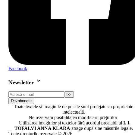
Facebook
keyboard_arrow_down
Newsletter
>>
Dezabonare
Toate textele și imaginile de pe site sunt protejate ca proprietate
intelectuală.
Ne rezervăm posibilitatea modificării prețurilor
Utilizarea imaginior și textelor fără acordul prealabil al
I. I.
TOFALVI ANNA KLARA
atrage după sine măsurile legale.
Toate drepturile rezervate © 2026