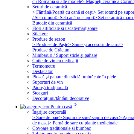
cu Romania si alte modele
> Magneți ceramica Corun
Seturi de ceramică
> Fântână/Poartă cu cană si cești
> Set rotund pe supor
/ Set compot
> Set cană pe suport
> Set ceramică maro 
Butoaie din ceramică
Flori artificiale si uscate/mărțișoare
Stickere
Produse de sezon
> Produse de Paște
> Sanie şi accesorii de iarnă
>
Produse de Crăciun
Minibaruri / Suport sticle și pahare
Cutie de vin cu dedicații
Termometru
Desfăcător
Ploscă şi pahare din sticlă, îmbrăcate în piele
Suporturi de vin
Păpuşă tradiţională
Steaguri
Decoraţiuni/fântâni decorative
keyboard_arrow_right
Pentru casă
Îngrijire corporală
> Sare de baie
> Săpun de sare/ săpun de casa
> Apara
de masaj
> Pernă de sare cu plante medicinale
Covoare traditionale si bumbac
Tablou pentru perete cu scoarta