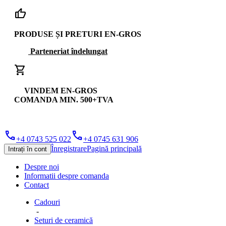
thumb_up
PRODUSE ȘI PRETURI EN-GROS
Parteneriat îndelungat
shopping_cart
VINDEM EN-GROS
COMANDA MIN. 500+TVA
phone
phone
+4 0743 525 022
+4 0745 631 906
Înregistrare
Pagină principală
Intrați în cont
Despre noi
Informatii despre comanda
Contact
Cadouri
-
Seturi de ceramică