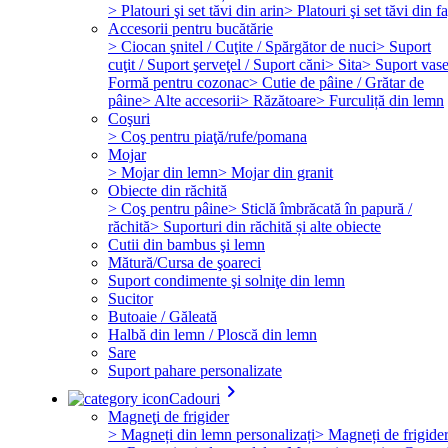
> Platouri şi set tăvi din arin
> Platouri şi set tăvi din f
Accesorii pentru bucătărie
> Ciocan şnitel / Cuţite / Spărgător de nuci
> Suport
cuţit / Suport şerveţel / Suport căni
> Sita
> Suport vas
Formă pentru cozonac
> Cutie de pâine / Grătar de
pâine
> Alte accesorii
> Răzătoare
> Furculiță din lemn
Coşuri
> Coş pentru piaţă/rufe/pomana
Mojar
> Mojar din lemn
> Mojar din granit
Obiecte din răchită
> Coş pentru pâine
> Sticlă îmbrăcată în papură /
răchită
> Suporturi din răchită și alte obiecte
Cutii din bambus şi lemn
Mătură/Cursa de şoareci
Suport condimente şi solniţe din lemn
Sucitor
Butoaie / Găleată
Halbă din lemn / Ploscă din lemn
Sare
Suport pahare personalizate
keyboard_arrow_right
Cadouri
Magneţi de frigider
> Magneți din lemn personalizați
> Magneți de frigide