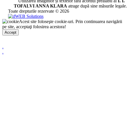
Utilizarea imaginior și textelor fără acordul prealabil al
I. I.
TOFALVI ANNA KLARA
atrage după sine măsurile legale.
Toate drepturile rezervate © 2026
Acest site foloseşte cookie-uri. Prin continuarea navigării
pe site, acceptaţi folosirea acestora!
Accept
.
.