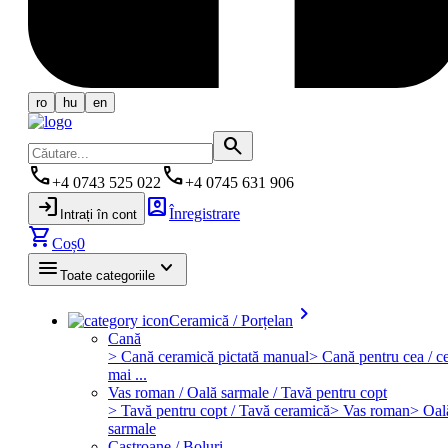
ro
hu
en
search
phone
phone
+4 0743 525 022
+4 0745 631 906
login
account_box
Înregistrare
Intrați în cont
shopping_cart
Coș
0
menu
keyboard_arrow_down
Toate categoriile
keyboard_arrow_right
Ceramică / Porțelan
Cană
> Cană ceramică pictată manual
> Cană pentru cea / ce
mai ...
Vas roman / Oală sarmale / Tavă pentru copt
> Tavă pentru copt / Tavă ceramică
> Vas roman
> Oal
sarmale
Castroane / Boluri