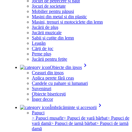
Jocuri de petrecere și băut
Jocuri de societate
Mobilier pentru păpuşi
Maşini din metal si din plastic
Maşini, trenuri şi motociclete din lemn
Jucării de pluş
Jucării muzicale
Sabii şi cuţite din lemn
Leagăn
Cărţi de joc
Perne pluș
Jucării pentru fetițe
keyboard_arrow_right
Obiecte din ipsos
Ceasuri din ipsos
Aplica perete fără ceas
Candele cu pahare si lumanari
Suveniruri
Obiecte bisericeşti
Înger decor
keyboard_arrow_right
Îmbrăcăminte şi accesorii
Papuci
> Papuci musafir
> Papuci de vară bărbat
> Papuci de
vară damă
> Papuci de iarnă bărbat
> Papuci de iarnă
damă