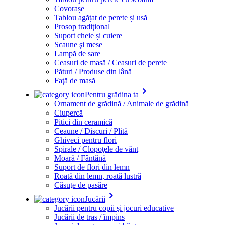
Covorașe
Tablou agățat de perete și usă
Prosop tradiţional
Suport cheie și cuiere
Scaune şi mese
Lampă de sare
Ceasuri de masă / Ceasuri de perete
Pături / Produse din lână
Faţă de masă
keyboard_arrow_right
Pentru grădina ta
Ornament de grădină / Animale de grădină
Ciupercă
Pitici din ceramică
Ceaune / Discuri / Plită
Ghiveci pentru flori
Spirale / Clopoţele de vânt
Moară / Fântănă
Suport de flori din lemn
Roată din lemn, roată lustră
Căsuţe de pasăre
keyboard_arrow_right
Jucării
Jucării pentru copii şi jocuri educative
Jucării de tras / împins