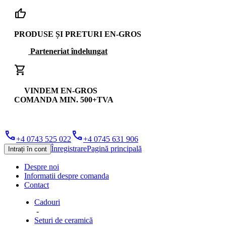
thumb_up
PRODUSE ȘI PRETURI EN-GROS
Parteneriat îndelungat
shopping_cart
VINDEM EN-GROS
COMANDA MIN. 500+TVA
phone
phone
+4 0743 525 022
+4 0745 631 906
Înregistrare
Pagină principală
Intrați în cont
Despre noi
Informatii despre comanda
Contact
Cadouri
-
Seturi de ceramică