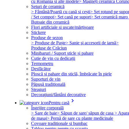
cu Romania si alte modele
> Magneți ceramica Corun
Seturi de ceramică
> Fântână/Poartă cu cană si cești
> Set rotund pe supor
/ Set compot
> Set cană pe suport
> Set ceramică maro 
Butoaie din ceramică
Flori artificiale si uscate/mărțișoare
Stickere
Produse de sezon
> Produse de Paște
> Sanie şi accesorii de iarnă
>
Produse de Crăciun
Minibaruri / Suport sticle și pahare
Cutie de vin cu dedicații
Termometru
Desfăcător
Ploscă şi pahare din sticlă, îmbrăcate în piele
Suporturi de vin
Păpuşă tradiţională
Steaguri
Decoraţiuni/fântâni decorative
keyboard_arrow_right
Pentru casă
Îngrijire corporală
> Sare de baie
> Săpun de sare/ săpun de casa
> Apara
de masaj
> Pernă de sare cu plante medicinale
Covoare traditionale si bumbac
Tablou pentru perete cu scoarta