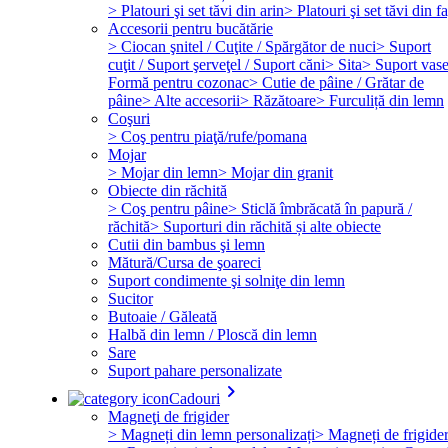
> Platouri şi set tăvi din arin
> Platouri şi set tăvi din f
Accesorii pentru bucătărie
> Ciocan şnitel / Cuţite / Spărgător de nuci
> Suport
cuţit / Suport şerveţel / Suport căni
> Sita
> Suport vas
Formă pentru cozonac
> Cutie de pâine / Grătar de
pâine
> Alte accesorii
> Răzătoare
> Furculiță din lemn
Coşuri
> Coş pentru piaţă/rufe/pomana
Mojar
> Mojar din lemn
> Mojar din granit
Obiecte din răchită
> Coş pentru pâine
> Sticlă îmbrăcată în papură /
răchită
> Suporturi din răchită și alte obiecte
Cutii din bambus şi lemn
Mătură/Cursa de şoareci
Suport condimente şi solniţe din lemn
Sucitor
Butoaie / Găleată
Halbă din lemn / Ploscă din lemn
Sare
Suport pahare personalizate
keyboard_arrow_right
Cadouri
Magneţi de frigider
> Magneți din lemn personalizați
> Magneți de frigide