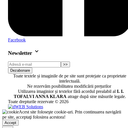
Facebook
keyboard_arrow_down
Newsletter
>>
Dezabonare
Toate textele și imaginile de pe site sunt protejate ca proprietate
intelectuală.
Ne rezervăm posibilitatea modificării prețurilor
Utilizarea imaginior și textelor fără acordul prealabil al
I. I.
TOFALVI ANNA KLARA
atrage după sine măsurile legale.
Toate drepturile rezervate © 2026
Acest site foloseşte cookie-uri. Prin continuarea navigării
pe site, acceptaţi folosirea acestora!
Accept