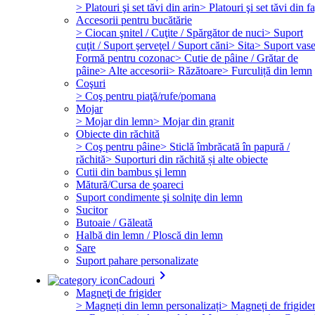
> Platouri şi set tăvi din arin
> Platouri şi set tăvi din f
Accesorii pentru bucătărie
> Ciocan şnitel / Cuţite / Spărgător de nuci
> Suport
cuţit / Suport şerveţel / Suport căni
> Sita
> Suport vas
Formă pentru cozonac
> Cutie de pâine / Grătar de
pâine
> Alte accesorii
> Răzătoare
> Furculiță din lemn
Coşuri
> Coş pentru piaţă/rufe/pomana
Mojar
> Mojar din lemn
> Mojar din granit
Obiecte din răchită
> Coş pentru pâine
> Sticlă îmbrăcată în papură /
răchită
> Suporturi din răchită și alte obiecte
Cutii din bambus şi lemn
Mătură/Cursa de şoareci
Suport condimente şi solniţe din lemn
Sucitor
Butoaie / Găleată
Halbă din lemn / Ploscă din lemn
Sare
Suport pahare personalizate
keyboard_arrow_right
Cadouri
Magneţi de frigider
> Magneți din lemn personalizați
> Magneți de frigide