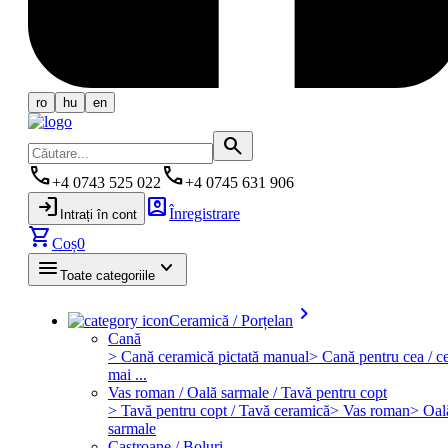
ro
hu
en
search
phone
phone
+4 0743 525 022
+4 0745 631 906
login
account_box
Înregistrare
Intrați în cont
shopping_cart
Coș
0
menu
keyboard_arrow_down
Toate categoriile
keyboard_arrow_right
Ceramică / Porțelan
Cană
> Cană ceramică pictată manual
> Cană pentru cea / ce
mai ...
Vas roman / Oală sarmale / Tavă pentru copt
> Tavă pentru copt / Tavă ceramică
> Vas roman
> Oal
sarmale
Castroane / Boluri