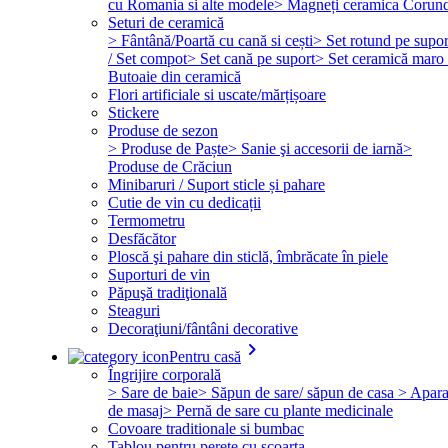
cu Romania si alte modele
> Magneți ceramica Corun
Seturi de ceramică
> Fântână/Poartă cu cană si cești
> Set rotund pe supor
/ Set compot
> Set cană pe suport
> Set ceramică maro 
Butoaie din ceramică
Flori artificiale si uscate/mărțișoare
Stickere
Produse de sezon
> Produse de Paște
> Sanie şi accesorii de iarnă
>
Produse de Crăciun
Minibaruri / Suport sticle și pahare
Cutie de vin cu dedicații
Termometru
Desfăcător
Ploscă şi pahare din sticlă, îmbrăcate în piele
Suporturi de vin
Păpuşă tradiţională
Steaguri
Decoraţiuni/fântâni decorative
keyboard_arrow_right
Pentru casă
Îngrijire corporală
> Sare de baie
> Săpun de sare/ săpun de casa
> Apara
de masaj
> Pernă de sare cu plante medicinale
Covoare traditionale si bumbac
Tablou pentru perete cu scoarta