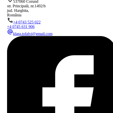
537060 Corund
str. Principală, nr.1492/b
jud. Harghita,
România
phone
+4 0743 525 022
+4 0745 631 906
alternate_email
klara.tofalvi@gmail.com