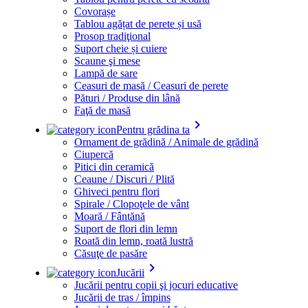
Covorașe
Tablou agățat de perete și usă
Prosop tradiţional
Suport cheie și cuiere
Scaune şi mese
Lampă de sare
Ceasuri de masă / Ceasuri de perete
Pături / Produse din lână
Faţă de masă
keyboard_arrow_right
Pentru grădina ta
Ornament de grădină / Animale de grădină
Ciupercă
Pitici din ceramică
Ceaune / Discuri / Plită
Ghiveci pentru flori
Spirale / Clopoţele de vânt
Moară / Fântănă
Suport de flori din lemn
Roată din lemn, roată lustră
Căsuţe de pasăre
keyboard_arrow_right
Jucării
Jucării pentru copii şi jocuri educative
Jucării de tras / împins