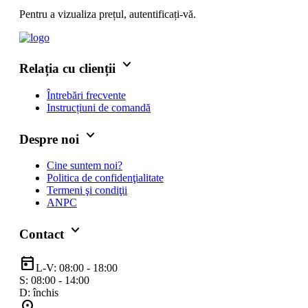
Pentru a vizualiza prețul, autentificați-vă.
keyboard_arrow_down
Relația cu clienții
Întrebări frecvente
Instrucțiuni de comandă
keyboard_arrow_down
Despre noi
Cine suntem noi?
Politica de confidenţialitate
Termeni şi condiţii
ANPC
keyboard_arrow_down
Contact
today
L-V: 08:00 - 18:00
S: 08:00 - 14:00
D: închis
location_on