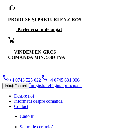
thumb_up
PRODUSE ȘI PRETURI EN-GROS
Parteneriat îndelungat
shopping_cart
VINDEM EN-GROS
COMANDA MIN. 500+TVA
phone
phone
+4 0743 525 022
+4 0745 631 906
Înregistrare
Pagină principală
Intrați în cont
Despre noi
Informatii despre comanda
Contact
Cadouri
-
Seturi de ceramică