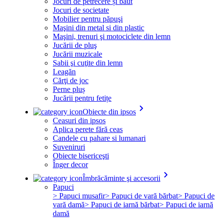
Jocuri de petrecere și băut
Jocuri de societate
Mobilier pentru păpuşi
Maşini din metal si din plastic
Maşini, trenuri şi motociclete din lemn
Jucării de pluş
Jucării muzicale
Sabii şi cuţite din lemn
Leagăn
Cărţi de joc
Perne pluș
Jucării pentru fetițe
keyboard_arrow_right
Obiecte din ipsos
Ceasuri din ipsos
Aplica perete fără ceas
Candele cu pahare si lumanari
Suveniruri
Obiecte bisericeşti
Înger decor
keyboard_arrow_right
Îmbrăcăminte şi accesorii
Papuci
> Papuci musafir
> Papuci de vară bărbat
> Papuci de
vară damă
> Papuci de iarnă bărbat
> Papuci de iarnă
damă