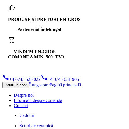
thumb_up
PRODUSE ȘI PRETURI EN-GROS
Parteneriat îndelungat
shopping_cart
VINDEM EN-GROS
COMANDA MIN. 500+TVA
phone
phone
+4 0743 525 022
+4 0745 631 906
Înregistrare
Pagină principală
Intrați în cont
Despre noi
Informatii despre comanda
Contact
Cadouri
-
Seturi de ceramică