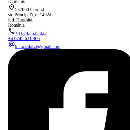
D: închis
location_on
537060 Corund
str. Principală, nr.1492/b
jud. Harghita,
România
phone
+4 0743 525 022
+4 0745 631 906
alternate_email
klara.tofalvi@gmail.com