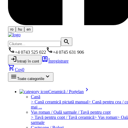
ro
hu
en
search
phone
phone
+4 0743 525 022
+4 0745 631 906
login
account_box
Înregistrare
Intrați în cont
shopping_cart
Coș
0
menu
keyboard_arrow_down
Toate categoriile
keyboard_arrow_right
Ceramică / Porțelan
Cană
> Cană ceramică pictată manual
> Cană pentru cea / ce
mai ...
Vas roman / Oală sarmale / Tavă pentru copt
> Tavă pentru copt / Tavă ceramică
> Vas roman
> Oal
sarmale
Castroane / Boluri