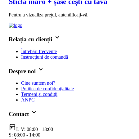
Sticlă maro + șase cești cu tavă
Pentru a vizualiza prețul, autentificați-vă.
keyboard_arrow_down
Relația cu clienții
Întrebări frecvente
Instrucțiuni de comandă
keyboard_arrow_down
Despre noi
Cine suntem noi?
Politica de confidenţialitate
Termeni şi condiţii
ANPC
keyboard_arrow_down
Contact
today
L-V: 08:00 - 18:00
S: 08:00 - 14:00