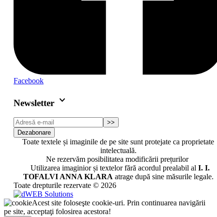
Facebook
keyboard_arrow_down
Newsletter
>>
Dezabonare
Toate textele și imaginile de pe site sunt protejate ca proprietate
intelectuală.
Ne rezervăm posibilitatea modificării prețurilor
Utilizarea imaginior și textelor fără acordul prealabil al
I. I.
TOFALVI ANNA KLARA
atrage după sine măsurile legale.
Toate drepturile rezervate © 2026
Acest site foloseşte cookie-uri. Prin continuarea navigării
pe site, acceptaţi folosirea acestora!