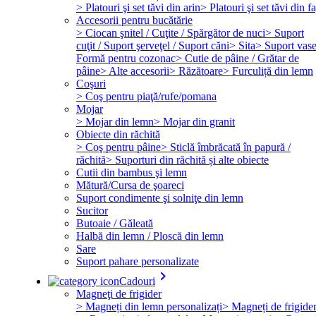
> Platouri şi set tăvi din arin
> Platouri şi set tăvi din f
Accesorii pentru bucătărie
> Ciocan şnitel / Cuţite / Spărgător de nuci
> Suport
cuţit / Suport şerveţel / Suport căni
> Sita
> Suport vas
Formă pentru cozonac
> Cutie de pâine / Grătar de
pâine
> Alte accesorii
> Răzătoare
> Furculiță din lemn
Coşuri
> Coş pentru piaţă/rufe/pomana
Mojar
> Mojar din lemn
> Mojar din granit
Obiecte din răchită
> Coş pentru pâine
> Sticlă îmbrăcată în papură /
răchită
> Suporturi din răchită și alte obiecte
Cutii din bambus şi lemn
Mătură/Cursa de şoareci
Suport condimente şi solniţe din lemn
Sucitor
Butoaie / Găleată
Halbă din lemn / Ploscă din lemn
Sare
Suport pahare personalizate
keyboard_arrow_right
Cadouri
Magneţi de frigider
> Magneți din lemn personalizați
> Magneți de frigide