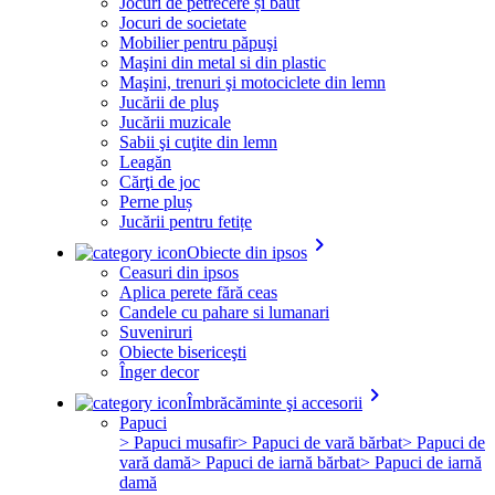
Jocuri de petrecere și băut
Jocuri de societate
Mobilier pentru păpuşi
Maşini din metal si din plastic
Maşini, trenuri şi motociclete din lemn
Jucării de pluş
Jucării muzicale
Sabii şi cuţite din lemn
Leagăn
Cărţi de joc
Perne pluș
Jucării pentru fetițe
keyboard_arrow_right
Obiecte din ipsos
Ceasuri din ipsos
Aplica perete fără ceas
Candele cu pahare si lumanari
Suveniruri
Obiecte bisericeşti
Înger decor
keyboard_arrow_right
Îmbrăcăminte şi accesorii
Papuci
> Papuci musafir
> Papuci de vară bărbat
> Papuci de
vară damă
> Papuci de iarnă bărbat
> Papuci de iarnă
damă