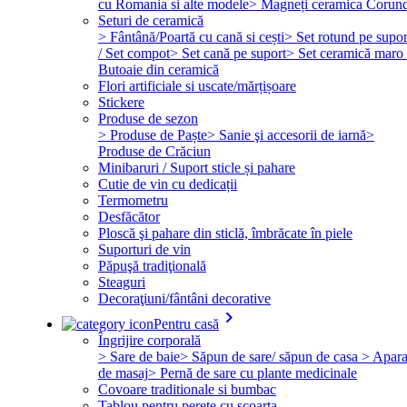
cu Romania si alte modele
> Magneți ceramica Corun
Seturi de ceramică
> Fântână/Poartă cu cană si cești
> Set rotund pe supor
/ Set compot
> Set cană pe suport
> Set ceramică maro 
Butoaie din ceramică
Flori artificiale si uscate/mărțișoare
Stickere
Produse de sezon
> Produse de Paște
> Sanie şi accesorii de iarnă
>
Produse de Crăciun
Minibaruri / Suport sticle și pahare
Cutie de vin cu dedicații
Termometru
Desfăcător
Ploscă şi pahare din sticlă, îmbrăcate în piele
Suporturi de vin
Păpuşă tradiţională
Steaguri
Decoraţiuni/fântâni decorative
keyboard_arrow_right
Pentru casă
Îngrijire corporală
> Sare de baie
> Săpun de sare/ săpun de casa
> Apara
de masaj
> Pernă de sare cu plante medicinale
Covoare traditionale si bumbac
Tablou pentru perete cu scoarta