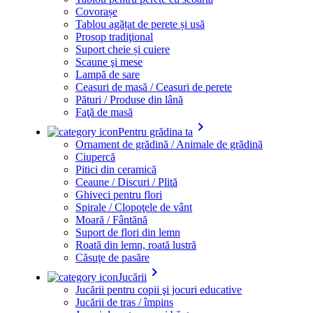
Covorașe
Tablou agățat de perete și usă
Prosop tradiţional
Suport cheie și cuiere
Scaune şi mese
Lampă de sare
Ceasuri de masă / Ceasuri de perete
Pături / Produse din lână
Faţă de masă
keyboard_arrow_right
Pentru grădina ta
Ornament de grădină / Animale de grădină
Ciupercă
Pitici din ceramică
Ceaune / Discuri / Plită
Ghiveci pentru flori
Spirale / Clopoţele de vânt
Moară / Fântănă
Suport de flori din lemn
Roată din lemn, roată lustră
Căsuţe de pasăre
keyboard_arrow_right
Jucării
Jucării pentru copii şi jocuri educative
Jucării de tras / împins