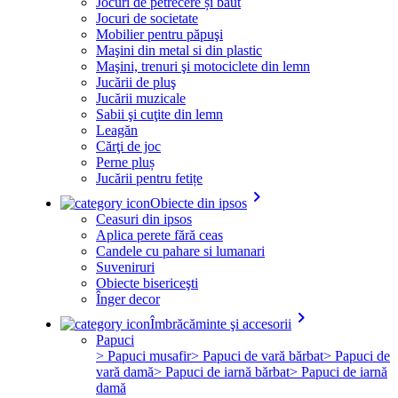
Jocuri de petrecere și băut
Jocuri de societate
Mobilier pentru păpuşi
Maşini din metal si din plastic
Maşini, trenuri şi motociclete din lemn
Jucării de pluş
Jucării muzicale
Sabii şi cuţite din lemn
Leagăn
Cărţi de joc
Perne pluș
Jucării pentru fetițe
keyboard_arrow_right
Obiecte din ipsos
Ceasuri din ipsos
Aplica perete fără ceas
Candele cu pahare si lumanari
Suveniruri
Obiecte bisericeşti
Înger decor
keyboard_arrow_right
Îmbrăcăminte şi accesorii
Papuci
> Papuci musafir
> Papuci de vară bărbat
> Papuci de
vară damă
> Papuci de iarnă bărbat
> Papuci de iarnă
damă