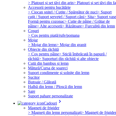
> Platouri şi set tăvi din arin
> Platouri şi set tăvi din f
Accesorii pentru bucătărie
> Ciocan şnitel / Cuţite / Spărgător de nuci
> Suport
cuţit / Suport şerveţel / Suport căni
> Sita
> Suport vas
Formă pentru cozonac
> Cutie de pâine / Grătar de
pâine
> Alte accesorii
> Răzătoare
> Furculiță din lemn
Coşuri
> Coş pentru piaţă/rufe/pomana
Mojar
> Mojar din lemn
> Mojar din granit
Obiecte din răchită
> Coş pentru pâine
> Sticlă îmbrăcată în papură /
răchită
> Suporturi din răchită și alte obiecte
Cutii din bambus şi lemn
Mătură/Cursa de şoareci
Suport condimente şi solniţe din lemn
Sucitor
Butoaie / Găleată
Halbă din lemn / Ploscă din lemn
Sare
Suport pahare personalizate
keyboard_arrow_right
Cadouri
Magneţi de frigider
> Magneți din lemn personalizați
> Magneți de frigide