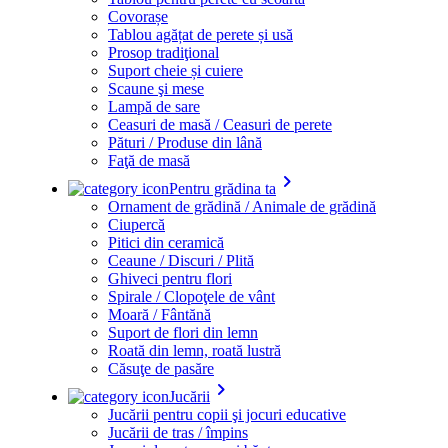
Covorașe
Tablou agățat de perete și usă
Prosop tradiţional
Suport cheie și cuiere
Scaune şi mese
Lampă de sare
Ceasuri de masă / Ceasuri de perete
Pături / Produse din lână
Faţă de masă
keyboard_arrow_right
Pentru grădina ta
Ornament de grădină / Animale de grădină
Ciupercă
Pitici din ceramică
Ceaune / Discuri / Plită
Ghiveci pentru flori
Spirale / Clopoţele de vânt
Moară / Fântănă
Suport de flori din lemn
Roată din lemn, roată lustră
Căsuţe de pasăre
keyboard_arrow_right
Jucării
Jucării pentru copii şi jocuri educative
Jucării de tras / împins