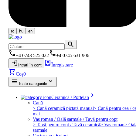
ro
hu
en
search
phone
phone
+4 0743 525 022
+4 0745 631 906
login
account_box
Înregistrare
Intrați în cont
shopping_cart
Coș
0
menu
keyboard_arrow_down
Toate categoriile
keyboard_arrow_right
Ceramică / Porțelan
Cană
> Cană ceramică pictată manual
> Cană pentru cea / ce
mai ...
Vas roman / Oală sarmale / Tavă pentru copt
> Tavă pentru copt / Tavă ceramică
> Vas roman
> Oal
sarmale
Castroane / Boluri