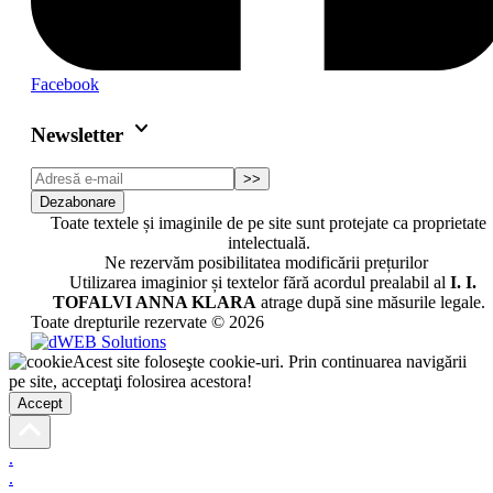
Facebook
keyboard_arrow_down
Newsletter
>>
Dezabonare
Toate textele și imaginile de pe site sunt protejate ca proprietate
intelectuală.
Ne rezervăm posibilitatea modificării prețurilor
Utilizarea imaginior și textelor fără acordul prealabil al
I. I.
TOFALVI ANNA KLARA
atrage după sine măsurile legale.
Toate drepturile rezervate © 2026
Acest site foloseşte cookie-uri. Prin continuarea navigării
pe site, acceptaţi folosirea acestora!
Accept
.
.