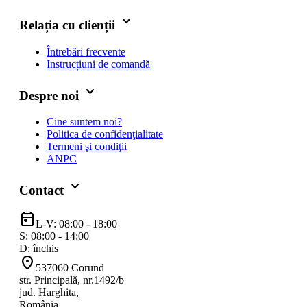
keyboard_arrow_down
Relația cu clienții
Întrebări frecvente
Instrucțiuni de comandă
keyboard_arrow_down
Despre noi
Cine suntem noi?
Politica de confidenţialitate
Termeni şi condiţii
ANPC
keyboard_arrow_down
Contact
today
L-V: 08:00 - 18:00
S: 08:00 - 14:00
D: închis
location_on
537060 Corund
str. Principală, nr.1492/b
jud. Harghita,
România