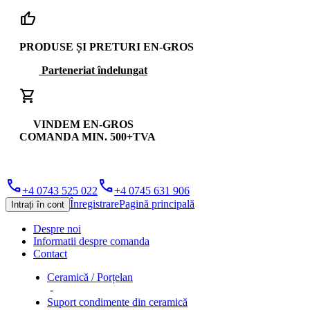
thumb_up
PRODUSE ȘI PRETURI EN-GROS
Parteneriat îndelungat
shopping_cart
VINDEM EN-GROS
COMANDA MIN. 500+TVA
phone
phone
+4 0743 525 022
+4 0745 631 906
Înregistrare
Pagină principală
Intrați în cont
Despre noi
Informatii despre comanda
Contact
Ceramică / Porțelan
-
Suport condimente din ceramică