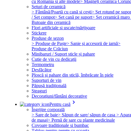
cu Romania si alte modele
> Magneți ceramica Corun
Seturi de ceramică
> Fântână/Poartă cu cană si cești
> Set rotund pe supor
/ Set compot
> Set cană pe suport
> Set ceramică maro 
Butoaie din ceramică
Flori artificiale si uscate/mărțișoare
Stickere
Produse de sezon
> Produse de Paște
> Sanie şi accesorii de iarnă
>
Produse de Crăciun
Minibaruri / Suport sticle și pahare
Cutie de vin cu dedicații
Termometru
Desfăcător
Ploscă şi pahare din sticlă, îmbrăcate în piele
Suporturi de vin
Păpuşă tradiţională
Steaguri
Decoraţiuni/fântâni decorative
keyboard_arrow_right
Pentru casă
Îngrijire corporală
> Sare de baie
> Săpun de sare/ săpun de casa
> Apara
de masaj
> Pernă de sare cu plante medicinale
Covoare traditionale si bumbac
Tablou pentru perete cu scoarta