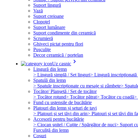
Suport lingură
Vază
Suport creioane
Clopoţel
Suport lumânare
Suport condimente din ceramică
Scrumieră
Ghiveci pictat pentru flori
Puşculiţe
Decor ceramică / porţelan
keyboard_arrow_right
Uz casnic
Lingură din lemn
> Lingură simplă / Set linguri
> Lingură inscripţionată 
Spatulă din lemn
> Spatule inscripționate cu mesaje si zâmbete
> Spatul
Tocător/ Planşetă / Set de tocător
> Tocător rotund
> Tocător pătrat
> Tocător cu coadă
> 
Fund cu ustensile de bucătărie
Platouri din lemn și seturi de tavi
> Platouri şi set tăvi din arin
> Platouri şi set tăvi din f
Accesorii pentru bucătărie
> Ciocan şnitel / Cuţite / Spărgător de nuci
> Suport cuţ
Furculiță din lemn
Coşuri