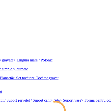
/ gravată
> Lingură mare / Polonic
e simple şi curbate
Planşetă
> Set tocător
> Tocător gravat
ag
it / Suport şerveţel / Suport căni
> Sita
> Suport vase
> Formă pentru co