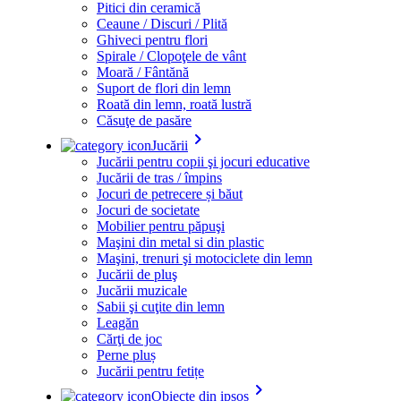
Pitici din ceramică
Ceaune / Discuri / Plită
Ghiveci pentru flori
Spirale / Clopoţele de vânt
Moară / Fântănă
Suport de flori din lemn
Roată din lemn, roată lustră
Căsuţe de pasăre
keyboard_arrow_right
Jucării
Jucării pentru copii şi jocuri educative
Jucării de tras / împins
Jocuri de petrecere și băut
Jocuri de societate
Mobilier pentru păpuşi
Maşini din metal si din plastic
Maşini, trenuri şi motociclete din lemn
Jucării de pluş
Jucării muzicale
Sabii şi cuţite din lemn
Leagăn
Cărţi de joc
Perne pluș
Jucării pentru fetițe
keyboard_arrow_right
Obiecte din ipsos