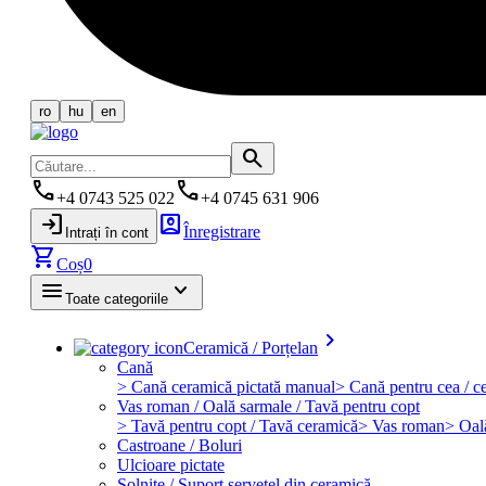
ro
hu
en
search
phone
phone
+4 0743 525 022
+4 0745 631 906
login
account_box
Înregistrare
Intrați în cont
shopping_cart
Coș
0
menu
keyboard_arrow_down
Toate categoriile
keyboard_arrow_right
Ceramică / Porțelan
Cană
> Cană ceramică pictată manual
> Cană pentru cea / ce
Vas roman / Oală sarmale / Tavă pentru copt
> Tavă pentru copt / Tavă ceramică
> Vas roman
> Oal
Castroane / Boluri
Ulcioare pictate
Solniţe / Suport şerveţel din ceramică