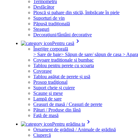
Termometru
Desfăcător
Ploscă şi pahare din sticlă, îmbrăcate în piele
Suporturi de vin
Păpuşă tradiţională
Steaguri
Decoraţiuni/fântâni decorative
keyboard_arrow_right
Pentru casă
Îngrijire corporală
> Sare de baie
> Săpun de sare/ săpun de casa
> Apara
Covoare traditionale si bumbac
Tablou pentru perete cu scoarta
Covorașe
Tablou agățat de perete și usă
Prosop tradiţional
Suport cheie și cuiere
Scaune şi mese
Lampă de sare
Ceasuri de masă / Ceasuri de perete
Pături / Produse din lână
Faţă de masă
keyboard_arrow_right
Pentru grădina ta
Ornament de grădină / Animale de grădină
Ciupercă