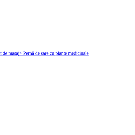
t de masaj
> Pernă de sare cu plante medicinale