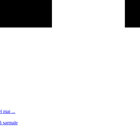
l mai ...
ă sarmale