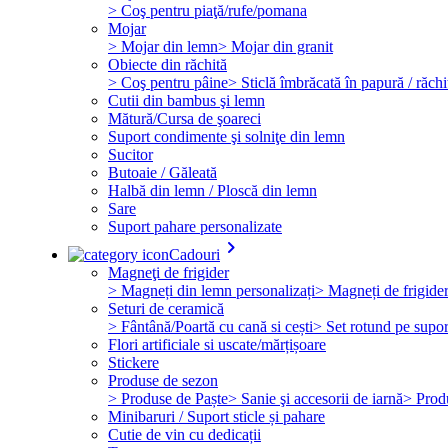
> Coş pentru piaţă/rufe/pomana
Mojar
> Mojar din lemn
> Mojar din granit
Obiecte din răchită
> Coş pentru pâine
> Sticlă îmbrăcată în papură / răchi
Cutii din bambus şi lemn
Mătură/Cursa de şoareci
Suport condimente şi solniţe din lemn
Sucitor
Butoaie / Găleată
Halbă din lemn / Ploscă din lemn
Sare
Suport pahare personalizate
keyboard_arrow_right
Cadouri
Magneţi de frigider
> Magneți din lemn personalizați
> Magneți de frigide
Seturi de ceramică
> Fântână/Poartă cu cană si cești
> Set rotund pe supor
Flori artificiale si uscate/mărțișoare
Stickere
Produse de sezon
> Produse de Paște
> Sanie şi accesorii de iarnă
> Prod
Minibaruri / Suport sticle și pahare
Cutie de vin cu dedicații