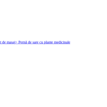
t de masaj
> Pernă de sare cu plante medicinale