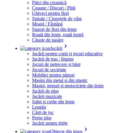
Pitici din ceramică
Ceaune / Discuri / Plită
Ghiveci pentru flori
Spirale / Clopoţele de vânt
Moară / Fântănă
Suport de flori din lemn
Roată din lemn, roată lustră
Căsuţe de pasăre
keyboard_arrow_right
Jucării
Jucării pentru copii şi jocuri educative
Jucării de tras / împins
Jocuri de petrecere și băut
Jocuri de societate
Mobilier pentru păpuşi
Maşini din metal si din plastic
Maşini, trenuri şi motociclete din lemn
Jucării de pluş
Jucării muzicale
Sabii şi cuţite din lemn
Leagăn
Cărţi de joc
Perne pluș
Jucării pentru fetițe
keyboard_arrow_right
Obiecte din ipsos