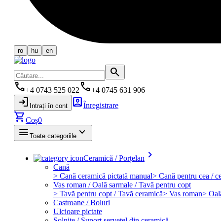
ro
hu
en
search
phone
phone
+4 0743 525 022
+4 0745 631 906
login
account_box
Înregistrare
Intrați în cont
shopping_cart
Coș
0
menu
keyboard_arrow_down
Toate categoriile
keyboard_arrow_right
Ceramică / Porțelan
Cană
> Cană ceramică pictată manual
> Cană pentru cea / ce
Vas roman / Oală sarmale / Tavă pentru copt
> Tavă pentru copt / Tavă ceramică
> Vas roman
> Oal
Castroane / Boluri
Ulcioare pictate
Solniţe / Suport şerveţel din ceramică