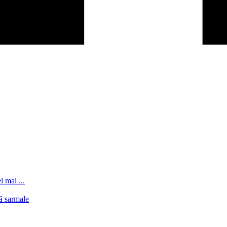
l mai ...
ă sarmale