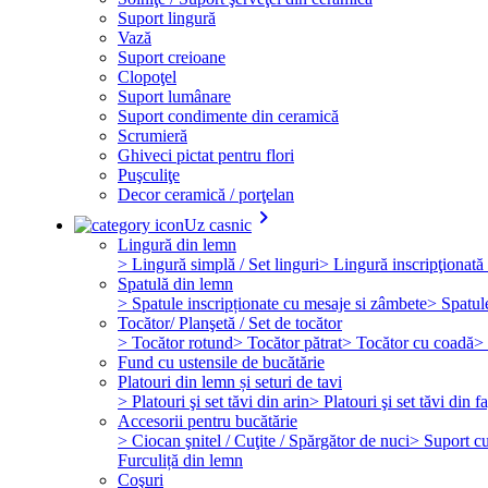
Suport lingură
Vază
Suport creioane
Clopoţel
Suport lumânare
Suport condimente din ceramică
Scrumieră
Ghiveci pictat pentru flori
Puşculiţe
Decor ceramică / porţelan
keyboard_arrow_right
Uz casnic
Lingură din lemn
> Lingură simplă / Set linguri
> Lingură inscripţionată 
Spatulă din lemn
> Spatule inscripționate cu mesaje si zâmbete
> Spatul
Tocător/ Planşetă / Set de tocător
> Tocător rotund
> Tocător pătrat
> Tocător cu coadă
> 
Fund cu ustensile de bucătărie
Platouri din lemn și seturi de tavi
> Platouri şi set tăvi din arin
> Platouri şi set tăvi din f
Accesorii pentru bucătărie
> Ciocan şnitel / Cuţite / Spărgător de nuci
> Suport cuţ
Furculiță din lemn
Coşuri