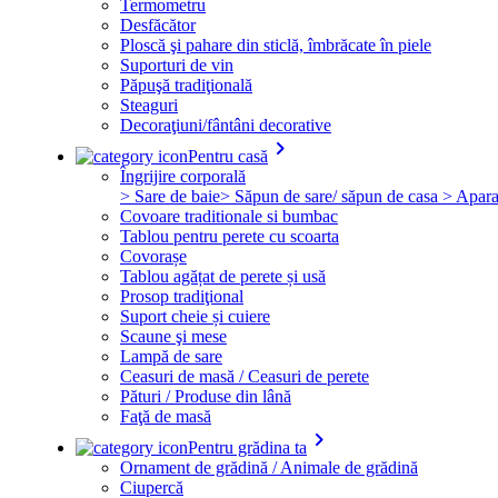
Termometru
Desfăcător
Ploscă şi pahare din sticlă, îmbrăcate în piele
Suporturi de vin
Păpuşă tradiţională
Steaguri
Decoraţiuni/fântâni decorative
keyboard_arrow_right
Pentru casă
Îngrijire corporală
> Sare de baie
> Săpun de sare/ săpun de casa
> Apara
Covoare traditionale si bumbac
Tablou pentru perete cu scoarta
Covorașe
Tablou agățat de perete și usă
Prosop tradiţional
Suport cheie și cuiere
Scaune şi mese
Lampă de sare
Ceasuri de masă / Ceasuri de perete
Pături / Produse din lână
Faţă de masă
keyboard_arrow_right
Pentru grădina ta
Ornament de grădină / Animale de grădină
Ciupercă