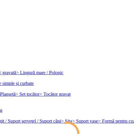
/ gravată
> Lingură mare / Polonic
e simple şi curbate
Planşetă
> Set tocător
> Tocător gravat
ag
it / Suport şerveţel / Suport căni
> Sita
> Suport vase
> Formă pentru co