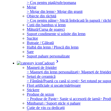
> Coş pentru piaţă/rufe/pomana
Mojar
> Mojar din lemn
> Mojar din granit
Obiecte din răchită
> Coş pentru pâine
> Sticlă îmbrăcată în papură / răchi
Cutii din bambus şi lemn
Mătură/Cursa de şoareci
Suport condimente şi solniţe din lemn
Sucitor
Butoaie / Găleată
Halbă din lemn / Ploscă din lemn
Sare
Suport pahare personalizate
keyboard_arrow_right
Cadouri
Magneţi de frigider
> Magneți din lemn personalizați
> Magneți de frigide
Seturi de ceramică
> Fântână/Poartă cu cană si cești
> Set rotund pe supor
Flori artificiale si uscate/mărțișoare
Stickere
Produse de sezon
> Produse de Paște
> Sanie şi accesorii de iarnă
> Prod
Minibaruri / Suport sticle și pahare
Cutie de vin cu dedicații