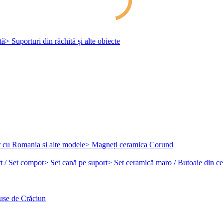
tă
> Suporturi din răchită și alte obiecte
r cu Romania si alte modele
> Magneți ceramica Corund
t / Set compot
> Set cană pe suport
> Set ceramică maro / Butoaie din c
use de Crăciun