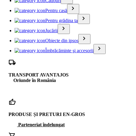
Cadouri
keyboard_arrow_right
Pentru casă
keyboard_arrow_right
Pentru grădina ta
keyboard_arrow_right
Jucării
keyboard_arrow_right
Obiecte din ipsos
keyboard_arrow_right
Îmbrăcăminte şi accesorii
local_shipping
TRANSPORT AVANTAJOS
Oriunde în România
thumb_up
PRODUSE ȘI PRETURI EN-GROS
Parteneriat îndelungat