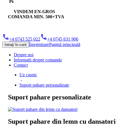
shopping_cart
VINDEM EN-GROS
COMANDA MIN. 500+TVA
phone
phone
+4 0743 525 022
+4 0745 631 906
Înregistrare
Pagină principală
Intrați în cont
Despre noi
Informatii despre comanda
Contact
Uz casnic
-
Suport pahare personalizate
Suport pahare personalizate
Suport pahare din lemn cu dansatori