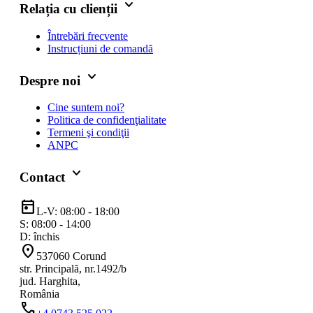
keyboard_arrow_down
Relația cu clienții
Întrebări frecvente
Instrucțiuni de comandă
keyboard_arrow_down
Despre noi
Cine suntem noi?
Politica de confidenţialitate
Termeni şi condiţii
ANPC
keyboard_arrow_down
Contact
today
L-V: 08:00 - 18:00
S: 08:00 - 14:00
D: închis
location_on
537060 Corund
str. Principală, nr.1492/b
jud. Harghita,
România
phone