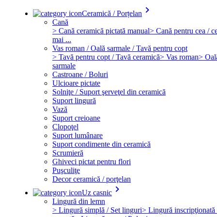
keyboard_arrow_right
Ceramică / Porțelan
Cană
> Cană ceramică pictată manual
> Cană pentru cea / ce
mai ...
Vas roman / Oală sarmale / Tavă pentru copt
> Tavă pentru copt / Tavă ceramică
> Vas roman
> Oal
sarmale
Castroane / Boluri
Ulcioare pictate
Solniţe / Suport şerveţel din ceramică
Suport lingură
Vază
Suport creioane
Clopoţel
Suport lumânare
Suport condimente din ceramică
Scrumieră
Ghiveci pictat pentru flori
Puşculiţe
Decor ceramică / porţelan
keyboard_arrow_right
Uz casnic
Lingură din lemn
> Lingură simplă / Set linguri
> Lingură inscripţionată 