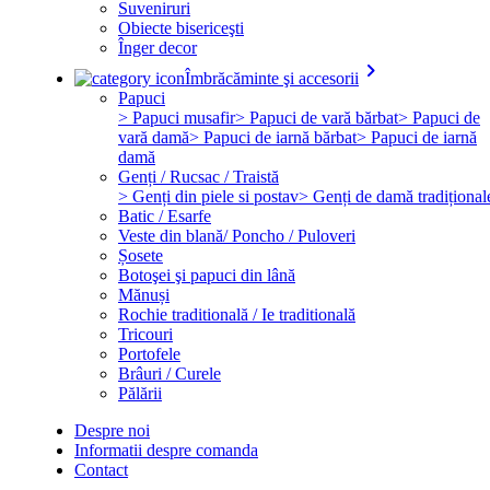
Suveniruri
Obiecte bisericeşti
Înger decor
keyboard_arrow_right
Îmbrăcăminte şi accesorii
Papuci
> Papuci musafir
> Papuci de vară bărbat
> Papuci de
vară damă
> Papuci de iarnă bărbat
> Papuci de iarnă
damă
Genți / Rucsac / Traistă
> Genți din piele si postav
> Genți de damă tradițional
Batic / Esarfe
Veste din blană/ Poncho / Puloveri
Șosete
Botoşei şi papuci din lână
Mănuși
Rochie traditională / Ie traditională
Tricouri
Portofele
Brâuri / Curele
Pălării
Despre noi
Informatii despre comanda
Contact