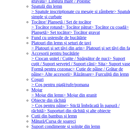
gravată
> Lingură mare / Polonic
Spatulă din lemn
> Spatule inscripționate cu mesaje si zâmbete
> Spatul
simple şi curbate
Tocător/ Planşetă / Set de tocător
> Tocător rotund
> Tocător pătrat
> Tocător cu coadă
>
Planşetă
> Set tocător
> Tocător gravat
Fund cu ustensile de bucătărie
Platouri din lemn și seturi de tavi
> Platouri şi set tăvi din arin
> Platouri şi set tăvi din f
Accesorii pentru bucătărie
> Ciocan şnitel / Cuţite / Spărgător de nuci
> Suport
cuţit / Suport şerveţel / Suport căni
> Sita
> Suport vas
Formă pentru cozonac
> Cutie de pâine / Grătar de
pâine
> Alte accesorii
> Răzătoare
> Furculiță din lemn
Coşuri
> Coş pentru piaţă/rufe/pomana
Mojar
> Mojar din lemn
> Mojar din granit
Obiecte din răchită
> Coş pentru pâine
> Sticlă îmbrăcată în papură /
răchită
> Suporturi din răchită și alte obiecte
Cutii din bambus şi lemn
Mătură/Cursa de şoareci
Suport condimente şi solniţe din lemn