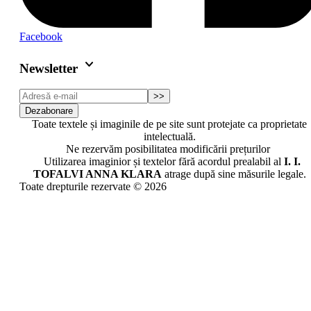
Facebook
keyboard_arrow_down
Newsletter
>>
Dezabonare
Toate textele și imaginile de pe site sunt protejate ca proprietate
intelectuală.
Ne rezervăm posibilitatea modificării prețurilor
Utilizarea imaginior și textelor fără acordul prealabil al
I. I.
TOFALVI ANNA KLARA
atrage după sine măsurile legale.
Toate drepturile rezervate © 2026