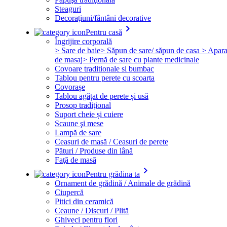
Steaguri
Decoraţiuni/fântâni decorative
keyboard_arrow_right
Pentru casă
Îngrijire corporală
> Sare de baie
> Săpun de sare/ săpun de casa
> Apara
de masaj
> Pernă de sare cu plante medicinale
Covoare traditionale si bumbac
Tablou pentru perete cu scoarta
Covorașe
Tablou agățat de perete și usă
Prosop tradiţional
Suport cheie și cuiere
Scaune şi mese
Lampă de sare
Ceasuri de masă / Ceasuri de perete
Pături / Produse din lână
Faţă de masă
keyboard_arrow_right
Pentru grădina ta
Ornament de grădină / Animale de grădină
Ciupercă
Pitici din ceramică
Ceaune / Discuri / Plită
Ghiveci pentru flori