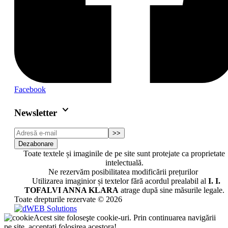
Facebook
keyboard_arrow_down
Newsletter
>>
Dezabonare
Toate textele și imaginile de pe site sunt protejate ca proprietate
intelectuală.
Ne rezervăm posibilitatea modificării prețurilor
Utilizarea imaginior și textelor fără acordul prealabil al
I. I.
TOFALVI ANNA KLARA
atrage după sine măsurile legale.
Toate drepturile rezervate © 2026
Acest site foloseşte cookie-uri. Prin continuarea navigării
pe site, acceptaţi folosirea acestora!