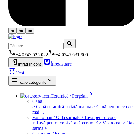
ro
hu
en
search
phone
phone
+4 0743 525 022
+4 0745 631 906
login
account_box
Înregistrare
Intrați în cont
shopping_cart
Coș
0
menu
keyboard_arrow_down
Toate categoriile
keyboard_arrow_right
Ceramică / Porțelan
Cană
> Cană ceramică pictată manual
> Cană pentru cea / ce
mai ...
Vas roman / Oală sarmale / Tavă pentru copt
> Tavă pentru copt / Tavă ceramică
> Vas roman
> Oal
sarmale
Castroane / Boluri