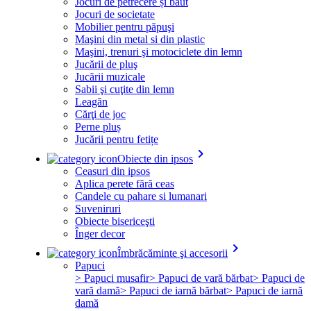
Jocuri de petrecere și băut
Jocuri de societate
Mobilier pentru păpuşi
Maşini din metal si din plastic
Maşini, trenuri şi motociclete din lemn
Jucării de pluş
Jucării muzicale
Sabii şi cuţite din lemn
Leagăn
Cărţi de joc
Perne pluș
Jucării pentru fetițe
keyboard_arrow_right
Obiecte din ipsos
Ceasuri din ipsos
Aplica perete fără ceas
Candele cu pahare si lumanari
Suveniruri
Obiecte bisericeşti
Înger decor
keyboard_arrow_right
Îmbrăcăminte şi accesorii
Papuci
> Papuci musafir
> Papuci de vară bărbat
> Papuci de
vară damă
> Papuci de iarnă bărbat
> Papuci de iarnă
damă