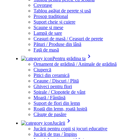
Covorașe
Tablou agățat de perete și usă
Prosop tradiţional
Suport cheie și cuiere
Scaune şi mese
Lampă de sare
Ceasuri de masă / Ceasuri de perete
Pături / Produse din lână
Faţă de masă
keyboard_arrow_right
Pentru grădina ta
Ornament de grădină / Animale de grădină
Ciupercă
Pitici din ceramică
Ceaune / Discuri / Plită
Ghiveci pentru flori
Spirale / Clopoţele de vânt
Moară / Fântănă
Suport de flori din lemn
Roată din lemn, roată lustră
Căsuţe de pasăre
keyboard_arrow_right
Jucării
Jucării pentru copii şi jocuri educative
Jucării de tras / împins