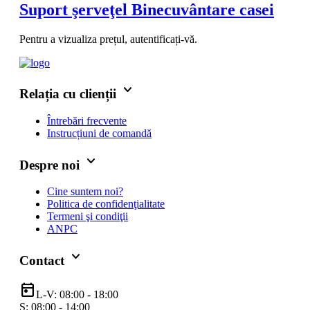
Suport şerveţel Binecuvântare casei
Pentru a vizualiza prețul, autentificați-vă.
keyboard_arrow_down
Relația cu clienții
Întrebări frecvente
Instrucțiuni de comandă
keyboard_arrow_down
Despre noi
Cine suntem noi?
Politica de confidenţialitate
Termeni şi condiţii
ANPC
keyboard_arrow_down
Contact
today
L-V: 08:00 - 18:00
S: 08:00 - 14:00