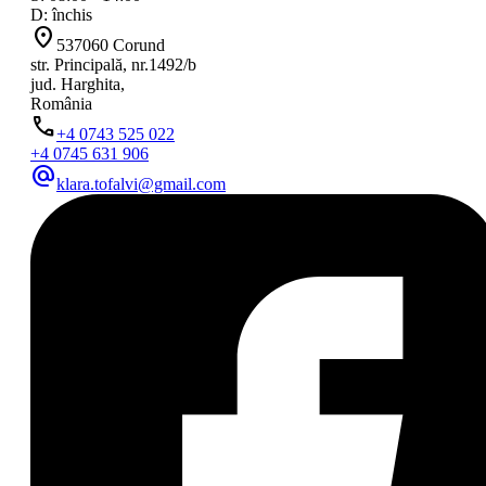
D: închis
location_on
537060 Corund
str. Principală, nr.1492/b
jud. Harghita,
România
phone
+4 0743 525 022
+4 0745 631 906
alternate_email
klara.tofalvi@gmail.com