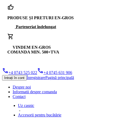
thumb_up
PRODUSE ȘI PRETURI EN-GROS
Parteneriat îndelungat
shopping_cart
VINDEM EN-GROS
COMANDA MIN. 500+TVA
phone
phone
+4 0743 525 022
+4 0745 631 906
Înregistrare
Pagină principală
Intrați în cont
Despre noi
Informatii despre comanda
Contact
Uz casnic
-
Accesorii pentru bucătărie