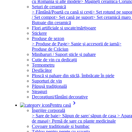
cu Romania si alte modele
> Magneți ceramica Corun
Seturi de ceramică
> Fântână/Poartă cu cană si cești
> Set rotund pe supor
/ Set compot
> Set cană pe suport
> Set ceramică maro 
Butoaie din ceramică
Flori artificiale si uscate/mărțișoare
Stickere
Produse de sezon
> Produse de Paște
> Sanie şi accesorii de iarnă
>
Produse de Crăciun
Minibaruri / Suport sticle și pahare
Cutie de vin cu dedicații
Termometru
Desfăcător
Ploscă şi pahare din sticlă, îmbrăcate în piele
Suporturi de vin
Păpuşă tradiţională
Steaguri
Decoraţiuni/fântâni decorative
keyboard_arrow_right
Pentru casă
Îngrijire corporală
> Sare de baie
> Săpun de sare/ săpun de casa
> Apara
de masaj
> Pernă de sare cu plante medicinale
Covoare traditionale si bumbac
Tablou pentru perete cu scoarta