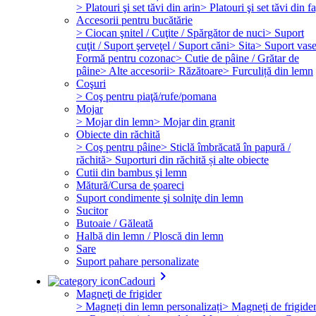
> Platouri şi set tăvi din arin
> Platouri şi set tăvi din f
Accesorii pentru bucătărie
> Ciocan şnitel / Cuţite / Spărgător de nuci
> Suport
cuţit / Suport şerveţel / Suport căni
> Sita
> Suport vas
Formă pentru cozonac
> Cutie de pâine / Grătar de
pâine
> Alte accesorii
> Răzătoare
> Furculiță din lemn
Coşuri
> Coş pentru piaţă/rufe/pomana
Mojar
> Mojar din lemn
> Mojar din granit
Obiecte din răchită
> Coş pentru pâine
> Sticlă îmbrăcată în papură /
răchită
> Suporturi din răchită și alte obiecte
Cutii din bambus şi lemn
Mătură/Cursa de şoareci
Suport condimente şi solniţe din lemn
Sucitor
Butoaie / Găleată
Halbă din lemn / Ploscă din lemn
Sare
Suport pahare personalizate
keyboard_arrow_right
Cadouri
Magneţi de frigider
> Magneți din lemn personalizați
> Magneți de frigide