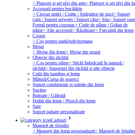
> Platouri şi set tăvi din arin
> Platouri şi set tăvi din f
Accesorii pentru bucătărie
> Ciocan şnitel / Cuţite / Spărgător de nuci
> Suport
cuţit / Suport şerveţel / Suport căni
> Sita
> Suport vas
Formă pentru cozonac
> Cutie de pâine / Grătar de
pâine
> Alte accesorii
> Răzătoare
> Furculiță din lemn
Coşuri
> Coş pentru piaţă/rufe/pomana
Mojar
> Mojar din lemn
> Mojar din granit
Obiecte din răchită
> Coş pentru pâine
> Sticlă îmbrăcată în papură /
răchită
> Suporturi din răchită și alte obiecte
Cutii din bambus şi lemn
Mătură/Cursa de şoareci
Suport condimente şi solniţe din lemn
Sucitor
Butoaie / Găleată
Halbă din lemn / Ploscă din lemn
Sare
Suport pahare personalizate
keyboard_arrow_right
Cadouri
Magneţi de frigider
> Magneți din lemn personalizați
> Magneți de frigide