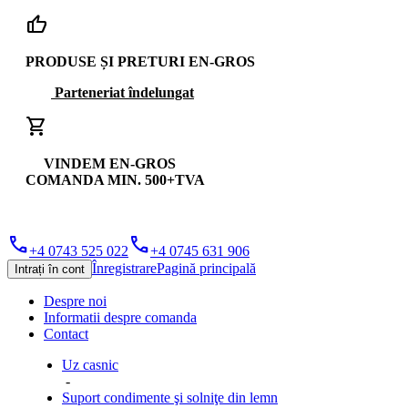
thumb_up
PRODUSE ȘI PRETURI EN-GROS
Parteneriat îndelungat
shopping_cart
VINDEM EN-GROS
COMANDA MIN. 500+TVA
phone
phone
+4 0743 525 022
+4 0745 631 906
Înregistrare
Pagină principală
Intrați în cont
Despre noi
Informatii despre comanda
Contact
Uz casnic
-
Suport condimente şi solniţe din lemn