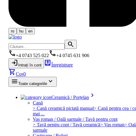
ro
hu
en
search
phone
phone
+4 0743 525 022
+4 0745 631 906
login
account_box
Înregistrare
Intrați în cont
shopping_cart
Coș
0
menu
keyboard_arrow_down
Toate categoriile
keyboard_arrow_right
Ceramică / Porțelan
Cană
> Cană ceramică pictată manual
> Cană pentru cea / ce
mai ...
Vas roman / Oală sarmale / Tavă pentru copt
> Tavă pentru copt / Tavă ceramică
> Vas roman
> Oal
sarmale
Castroane / Boluri