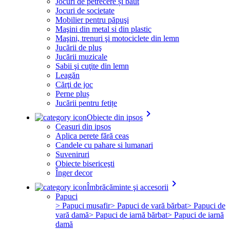
Jocuri de petrecere și băut
Jocuri de societate
Mobilier pentru păpuşi
Maşini din metal si din plastic
Maşini, trenuri şi motociclete din lemn
Jucării de pluş
Jucării muzicale
Sabii şi cuţite din lemn
Leagăn
Cărţi de joc
Perne pluș
Jucării pentru fetițe
keyboard_arrow_right
Obiecte din ipsos
Ceasuri din ipsos
Aplica perete fără ceas
Candele cu pahare si lumanari
Suveniruri
Obiecte bisericeşti
Înger decor
keyboard_arrow_right
Îmbrăcăminte şi accesorii
Papuci
> Papuci musafir
> Papuci de vară bărbat
> Papuci de
vară damă
> Papuci de iarnă bărbat
> Papuci de iarnă
damă