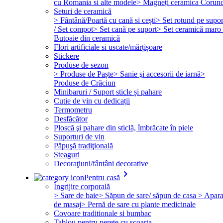
cu Romania si alte modele
> Magneți ceramica Corun
Seturi de ceramică
> Fântână/Poartă cu cană si cești
> Set rotund pe supor
/ Set compot
> Set cană pe suport
> Set ceramică maro 
Butoaie din ceramică
Flori artificiale si uscate/mărțișoare
Stickere
Produse de sezon
> Produse de Paște
> Sanie şi accesorii de iarnă
>
Produse de Crăciun
Minibaruri / Suport sticle și pahare
Cutie de vin cu dedicații
Termometru
Desfăcător
Ploscă şi pahare din sticlă, îmbrăcate în piele
Suporturi de vin
Păpuşă tradiţională
Steaguri
Decoraţiuni/fântâni decorative
keyboard_arrow_right
Pentru casă
Îngrijire corporală
> Sare de baie
> Săpun de sare/ săpun de casa
> Apara
de masaj
> Pernă de sare cu plante medicinale
Covoare traditionale si bumbac
Tablou pentru perete cu scoarta