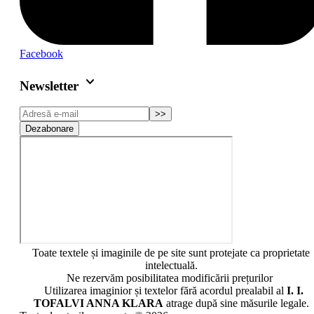
Facebook
keyboard_arrow_down
Newsletter
>>
Dezabonare
Toate textele și imaginile de pe site sunt protejate ca proprietate
intelectuală.
Ne rezervăm posibilitatea modificării prețurilor
Utilizarea imaginior și textelor fără acordul prealabil al
I. I.
TOFALVI ANNA KLARA
atrage după sine măsurile legale.