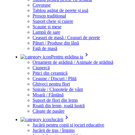
Covorașe
Tablou agățat de perete și usă
Prosop tradiţional
Suport cheie și cuiere
Scaune şi mese
Lampă de sare
Ceasuri de masă / Ceasuri de perete
Pături / Produse din lână
Faţă de masă
keyboard_arrow_right
Pentru grădina ta
Ornament de grădină / Animale de grădină
Ciupercă
Pitici din ceramică
Ceaune / Discuri / Plită
Ghiveci pentru flori
Spirale / Clopoţele de vânt
Moară / Fântănă
Suport de flori din lemn
Roată din lemn, roată lustră
Căsuţe de pasăre
keyboard_arrow_right
Jucării
Jucării pentru copii şi jocuri educative
Jucării de tras / împins