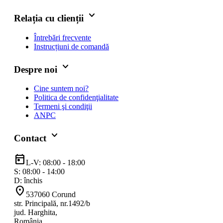
keyboard_arrow_down
Relația cu clienții
Întrebări frecvente
Instrucțiuni de comandă
keyboard_arrow_down
Despre noi
Cine suntem noi?
Politica de confidenţialitate
Termeni şi condiţii
ANPC
keyboard_arrow_down
Contact
today
L-V: 08:00 - 18:00
S: 08:00 - 14:00
D: închis
location_on
537060 Corund
str. Principală, nr.1492/b
jud. Harghita,
România