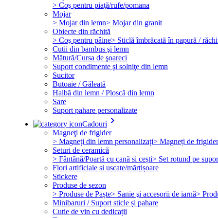
> Coş pentru piaţă/rufe/pomana
Mojar
> Mojar din lemn
> Mojar din granit
Obiecte din răchită
> Coş pentru pâine
> Sticlă îmbrăcată în papură / răchi
Cutii din bambus şi lemn
Mătură/Cursa de şoareci
Suport condimente şi solniţe din lemn
Sucitor
Butoaie / Găleată
Halbă din lemn / Ploscă din lemn
Sare
Suport pahare personalizate
keyboard_arrow_right
Cadouri
Magneţi de frigider
> Magneți din lemn personalizați
> Magneți de frigide
Seturi de ceramică
> Fântână/Poartă cu cană si cești
> Set rotund pe supor
Flori artificiale si uscate/mărțișoare
Stickere
Produse de sezon
> Produse de Paște
> Sanie şi accesorii de iarnă
> Prod
Minibaruri / Suport sticle și pahare
Cutie de vin cu dedicații