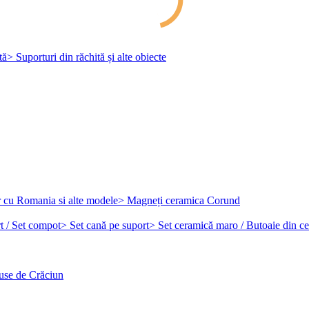
tă
> Suporturi din răchită și alte obiecte
r cu Romania si alte modele
> Magneți ceramica Corund
t / Set compot
> Set cană pe suport
> Set ceramică maro / Butoaie din c
use de Crăciun