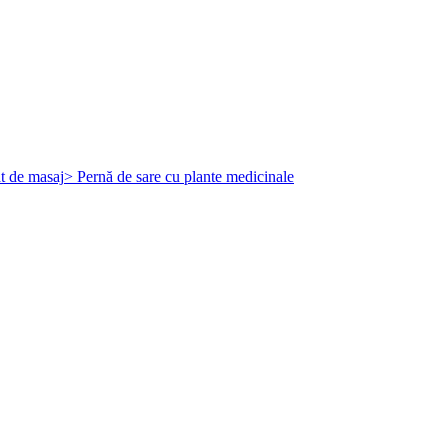
t de masaj
> Pernă de sare cu plante medicinale