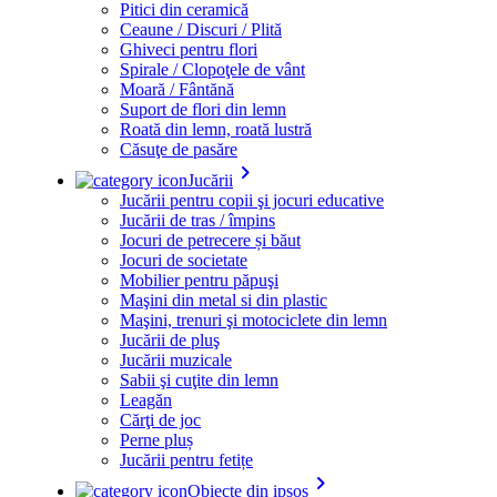
Pitici din ceramică
Ceaune / Discuri / Plită
Ghiveci pentru flori
Spirale / Clopoţele de vânt
Moară / Fântănă
Suport de flori din lemn
Roată din lemn, roată lustră
Căsuţe de pasăre
keyboard_arrow_right
Jucării
Jucării pentru copii şi jocuri educative
Jucării de tras / împins
Jocuri de petrecere și băut
Jocuri de societate
Mobilier pentru păpuşi
Maşini din metal si din plastic
Maşini, trenuri şi motociclete din lemn
Jucării de pluş
Jucării muzicale
Sabii şi cuţite din lemn
Leagăn
Cărţi de joc
Perne pluș
Jucării pentru fetițe
keyboard_arrow_right
Obiecte din ipsos