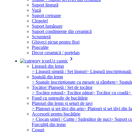
Suport lingură
Vază
Suport creioane
Clopoţel
Suport lumânare
Suport condimente din ceramică
Scrumieră
Ghiveci pictat pentru flori
Puşculiţe
Decor ceramică / porţelan
keyboard_arrow_right
Uz casnic
Lingură din lemn
> Lingură simplă / Set linguri
> Lingură inscripţionată 
Spatulă din lemn
> Spatule inscripționate cu mesaje si zâmbete
> Spatul
Tocător/ Planşetă / Set de tocător
> Tocător rotund
> Tocător pătrat
> Tocător cu coadă
> 
Fund cu ustensile de bucătărie
Platouri din lemn și seturi de tavi
> Platouri şi set tăvi din arin
> Platouri şi set tăvi din f
Accesorii pentru bucătărie
> Ciocan şnitel / Cuţite / Spărgător de nuci
> Suport cuţ
Furculiță din lemn
Coşuri