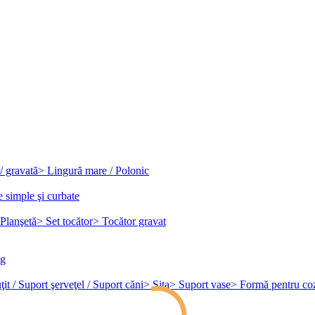
/ gravată
> Lingură mare / Polonic
e simple şi curbate
Planşetă
> Set tocător
> Tocător gravat
ag
it / Suport şerveţel / Suport căni
> Sita
> Suport vase
> Formă pentru co