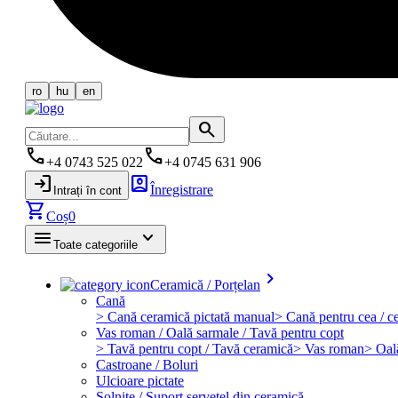
ro
hu
en
search
phone
phone
+4 0743 525 022
+4 0745 631 906
login
account_box
Înregistrare
Intrați în cont
shopping_cart
Coș
0
menu
keyboard_arrow_down
Toate categoriile
keyboard_arrow_right
Ceramică / Porțelan
Cană
> Cană ceramică pictată manual
> Cană pentru cea / ce
Vas roman / Oală sarmale / Tavă pentru copt
> Tavă pentru copt / Tavă ceramică
> Vas roman
> Oal
Castroane / Boluri
Ulcioare pictate
Solniţe / Suport şerveţel din ceramică