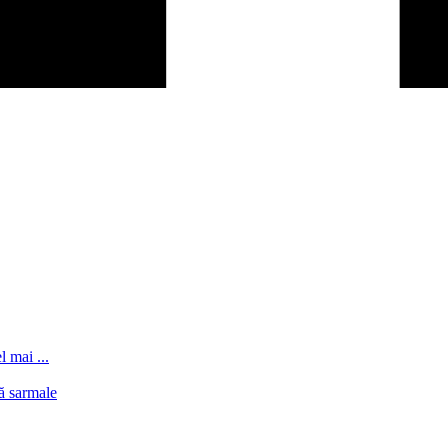
l mai ...
ă sarmale