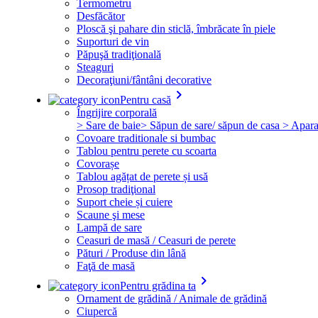
Termometru
Desfăcător
Ploscă şi pahare din sticlă, îmbrăcate în piele
Suporturi de vin
Păpuşă tradiţională
Steaguri
Decoraţiuni/fântâni decorative
keyboard_arrow_right
Pentru casă
Îngrijire corporală
> Sare de baie
> Săpun de sare/ săpun de casa
> Apara
Covoare traditionale si bumbac
Tablou pentru perete cu scoarta
Covorașe
Tablou agățat de perete și usă
Prosop tradiţional
Suport cheie și cuiere
Scaune şi mese
Lampă de sare
Ceasuri de masă / Ceasuri de perete
Pături / Produse din lână
Faţă de masă
keyboard_arrow_right
Pentru grădina ta
Ornament de grădină / Animale de grădină
Ciupercă