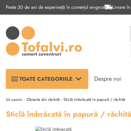
Peste 30 de ani de experineță în comerțul en-gros
Livrare î
keyboard_arrow_down
menu
Despre noi
TOATE CATEGORIILE
-
-
Uz casnic
Obiecte din răchită
Sticlă îmbrăcată în papură / răchită
Sticlă îmbrăcată în papură / răchit