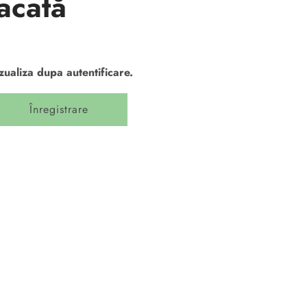
acată
izualiza dupa autentificare.
Înregistrare