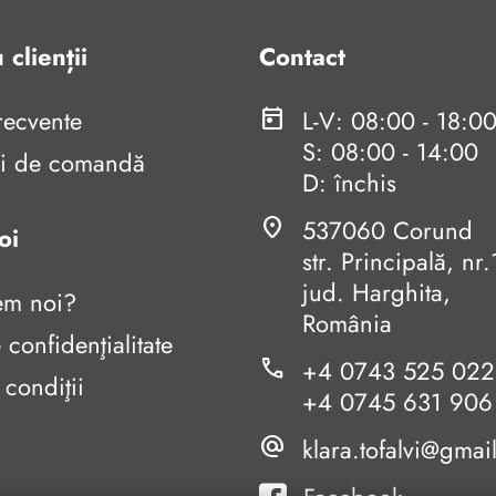
 clienții
Contact
frecvente
today
L-V: 08:00 - 18:0
S: 08:00 - 14:00
uni de comandă
D: închis
location_on
537060 Corund
oi
str. Principală, n
jud. Harghita,
em noi?
România
 confidenţialitate
phone
+4 0743 525 022
 condiţii
+4 0745 631 906
alternate_email
klara.tofalvi@gmai