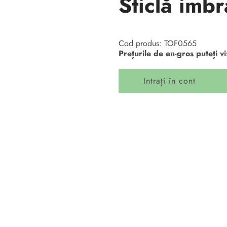
Sticlă imbr
Cod produs: TOF0565
Prețurile de en-gros puteți v
Intrați în cont