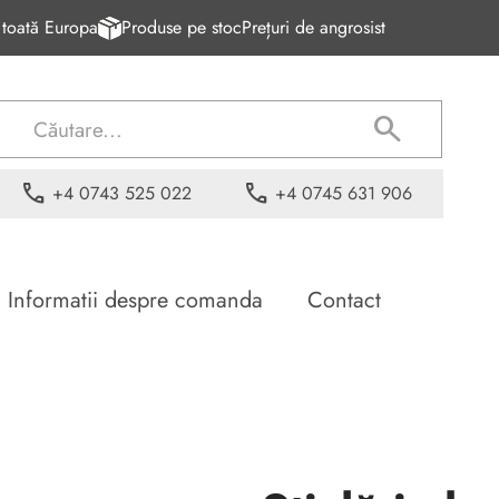
n toată Europa
Produse pe stoc
Prețuri de angrosist
search
phone
phone
+4 0743 525 022
+4 0745 631 906
Informatii despre comanda
Contact
ă