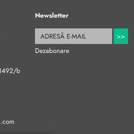
Newsletter
0
>>
Dezabonare
r.1492/b
l.com