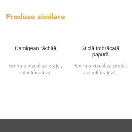
Produse similare
Damigean răchită
Sticlă îmbrăcată
papură
Pentru a vizualiza prețul,
Pentru a vizualiza prețul,
autentificați-vă.
autentificați-vă.