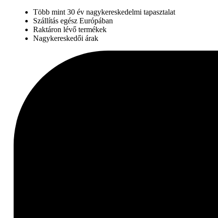
Több mint 30 év nagykereskedelmi tapasztalat
Szállítás egész Európában
Raktáron lévő termékek
Nagykereskedői árak