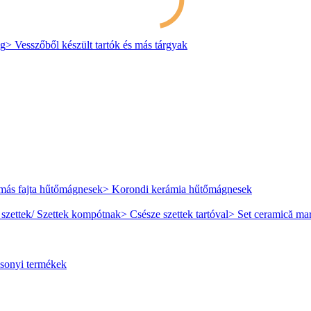
eg
> Vesszőből készült tartók és más tárgyak
más fajta hűtőmágnesek
> Korondi kerámia hűtőmágnesek
 szettek/ Szettek kompótnak
> Csésze szettek tartóval
> Set ceramică mar
sonyi termékek