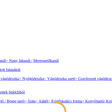
anál
> Nagy fakanál / Merengetőkanál
tott falapátok
 vágódeszka
> Nyújtódeszka
> Vágódeszka szett
> Gravírozott vágódes
szettek bükkfából
rtó / Bögre tartó
> Szita
> Alátét
> Kürtőskalács forma
> Kenyértartó/ Ke