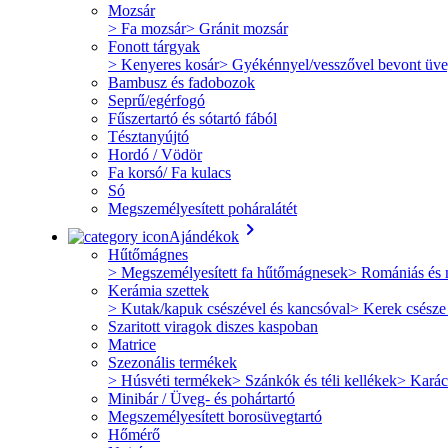
Mozsár
> Fa mozsár
> Gránit mozsár
Fonott tárgyak
> Kenyeres kosár
> Gyékénnyel/vesszővel bevont üv
Bambusz és fadobozok
Seprű/egérfogó
Fűszertartó és sótartó fából
Tésztanyújtó
Hordó / Vödör
Fa korsó/ Fa kulacs
Só
Megszemélyesített poháralátét
keyboard_arrow_right
Ajándékok
Hűtőmágnes
> Megszemélyesített fa hűtőmágnesek
> Romániás és 
Kerámia szettek
> Kutak/kapuk csészével és kancsóval
> Kerek csésze
Szaritott viragok diszes kaspoban
Matrice
Szezonális termékek
> Húsvéti termékek
> Szánkók és téli kellékek
> Karác
Minibár / Üveg- és pohártartó
Megszemélyesített borosüvegtartó
Hőmérő