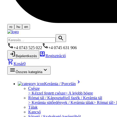
ro
hu
en
search
phone
phone
+4 0743 525 022
+4 0745 631 906
login
account_box
Regisztráció
Bejelentkezés
shopping_cart
Kosár
0
menu
keyboard_arrow_down
Összes kategória
keyboard_arrow_right
Kerámia / Porcelán
Csésze
> Kézzel festett csésze
> A lejobb bögre
Római tál / Káposztaföző fazék / Kerámia tál
> Kerámia sütőedények / Kerámia tálak
> Római tál
> 
Tálak
Kancsó
Sótartó / Szalvétartó kerámiából