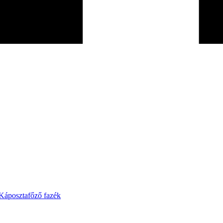
Káposztafőző fazék