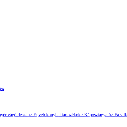
zka
nyér vágó deszka
> Egyéb konyhai tartozékok
> Káposztagyalú
> Fa vill