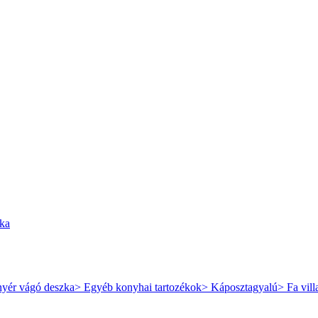
zka
nyér vágó deszka
> Egyéb konyhai tartozékok
> Káposztagyalú
> Fa vill