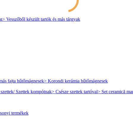
eg
> Vesszőből készült tartók és más tárgyak
más fajta hűtőmágnesek
> Korondi kerámia hűtőmágnesek
 szettek/ Szettek kompótnak
> Csésze szettek tartóval
> Set ceramică mar
sonyi termékek