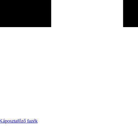
Káposztafőző fazék