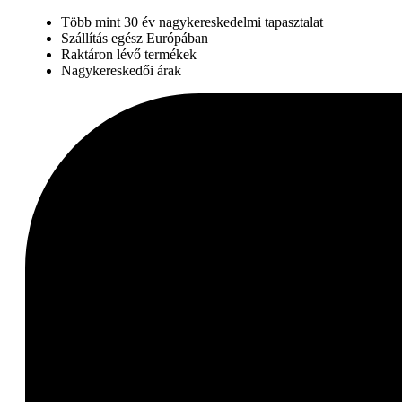
Több mint 30 év nagykereskedelmi tapasztalat
Szállítás egész Európában
Raktáron lévő termékek
Nagykereskedői árak