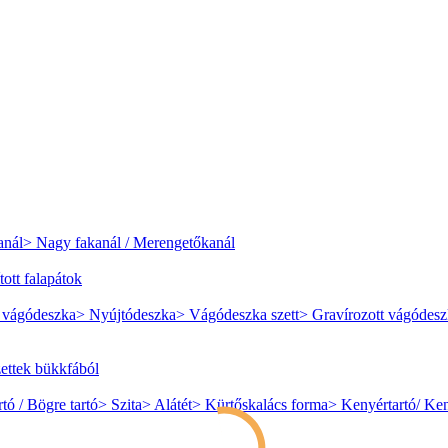
anál
> Nagy fakanál / Merengetőkanál
tott falapátok
 vágódeszka
> Nyújtódeszka
> Vágódeszka szett
> Gravírozott vágódes
szettek bükkfából
rtó / Bögre tartó
> Szita
> Alátét
> Kürtőskalács forma
> Kenyértartó/ Ke