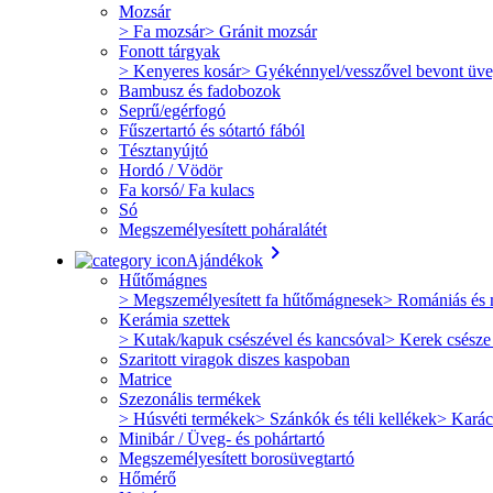
Mozsár
> Fa mozsár
> Gránit mozsár
Fonott tárgyak
> Kenyeres kosár
> Gyékénnyel/vesszővel bevont üv
Bambusz és fadobozok
Seprű/egérfogó
Fűszertartó és sótartó fából
Tésztanyújtó
Hordó / Vödör
Fa korsó/ Fa kulacs
Só
Megszemélyesített poháralátét
keyboard_arrow_right
Ajándékok
Hűtőmágnes
> Megszemélyesített fa hűtőmágnesek
> Romániás és 
Kerámia szettek
> Kutak/kapuk csészével és kancsóval
> Kerek csésze
Szaritott viragok diszes kaspoban
Matrice
Szezonális termékek
> Húsvéti termékek
> Szánkók és téli kellékek
> Karác
Minibár / Üveg- és pohártartó
Megszemélyesített borosüvegtartó
Hőmérő