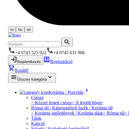
ro
hu
en
search
phone
phone
+4 0743 525 022
+4 0745 631 906
login
account_box
Regisztráció
Bejelentkezés
shopping_cart
Kosár
0
menu
keyboard_arrow_down
Összes kategória
keyboard_arrow_right
Kerámia / Porcelán
Csésze
> Kézzel festett csésze
> A lejobb bögre
Római tál / Káposztaföző fazék / Kerámia tál
> Kerámia sütőedények / Kerámia tálak
> Római tál
> 
Tálak
Kancsó
Sótartó / Szalvétartó kerámiából