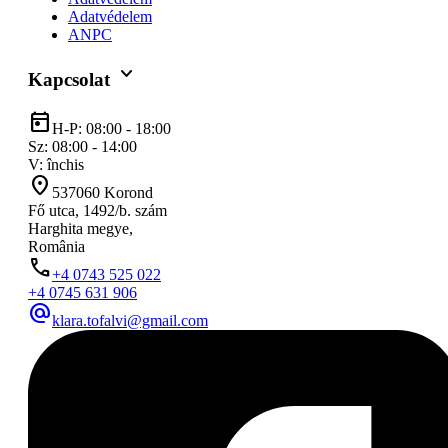
Adatvédelem
ANPC
keyboard_arrow_down
Kapcsolat
today
H-P: 08:00 - 18:00
Sz: 08:00 - 14:00
V: închis
location_on
537060 Korond
Fő utca, 1492/b. szám
Harghita megye,
România
phone
+4 0743 525 022
+4 0745 631 906
alternate_email
klara.tofalvi@gmail.com