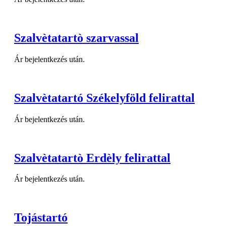
Szalvètatartò szarvassal
Ár bejelentkezés után.
Szalvètatartó Székelyföld felirattal
Ár bejelentkezés után.
Szalvètatartò Erdèly felirattal
Ár bejelentkezés után.
Tojástartó