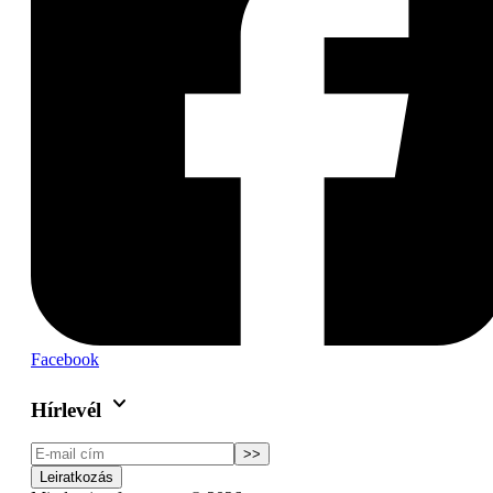
Facebook
keyboard_arrow_down
Hírlevél
>>
Leiratkozás