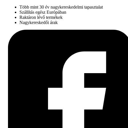
Több mint 30 év nagykereskedelmi tapasztalat
Szállítás egész Európában
Raktáron lévő termékek
Nagykereskedői árak