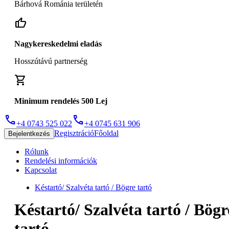
Bárhová Románia területén
thumb_up
Nagykereskedelmi eladás
Hosszútávú partnerség
shopping_cart
Minimum rendelés 500 Lej
phone
phone
+4 0743 525 022
+4 0745 631 906
Regisztráció
Főoldal
Bejelentkezés
Rólunk
Rendelési információk
Kapcsolat
Késtartó/ Szalvéta tartó / Bögre tartó
Késtartó/ Szalvéta tartó / Bögr
tartó