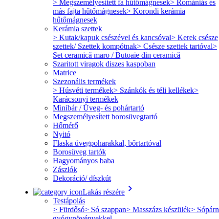
> Megszemélyesített fa hűtőmágnesek
> Romániás és
más fajta hűtőmágnesek
> Korondi kerámia
hűtőmágnesek
Kerámia szettek
> Kutak/kapuk csészével és kancsóval
> Kerek csésze
szettek/ Szettek kompótnak
> Csésze szettek tartóval
>
Set ceramică maro / Butoaie din ceramică
Szaritott viragok diszes kaspoban
Matrice
Szezonális termékek
> Húsvéti termékek
> Szánkók és téli kellékek
>
Karácsonyi termékek
Minibár / Üveg- és pohártartó
Megszemélyesített borosüvegtartó
Hőmérő
Nyitó
Flaska üvegpoharakkal, bőrtartóval
Borosüveg tartók
Hagyományos baba
Zászlók
Dekoráció/ díszkút
keyboard_arrow_right
Lakás részére
Testápolás
> Fürdősó
> Só szappan
> Masszázs készülék
> Sópárn
gyógynövényekkel