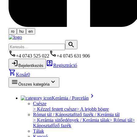
ro
hu
en
search
phone
phone
+4 0743 525 022
+4 0745 631 906
login
account_box
Regisztráció
Bejelentkezés
shopping_cart
Kosár
0
menu
keyboard_arrow_down
Összes kategória
keyboard_arrow_right
Kerámia / Porcelán
Csésze
> Kézzel festett csésze
> A lejobb bögre
Római tál / Káposztaföző fazék / Kerámia tál
> Kerámia sütőedények / Kerámia tálak
> Római tál
>
Káposztafőző fazék
Tálak
Kancsó