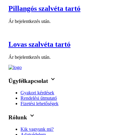
Pillangós szalvéta tartó
Ár bejelentkezés után.
Lovas szalvéta tartó
Ár bejelentkezés után.
keyboard_arrow_down
Ügyfélkapcsolat
Gyakori kérdések
Rendelési útmutató
Fizetési lehetőségek
keyboard_arrow_down
Rólunk
Kik vagyunk mi?
Adatvédelem