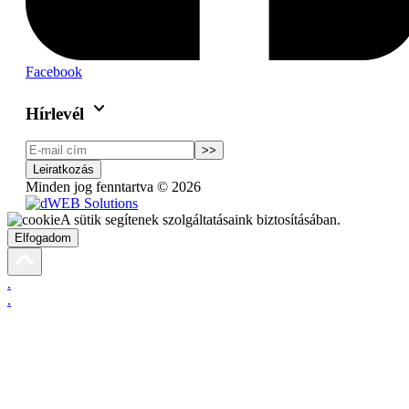
Facebook
keyboard_arrow_down
Hírlevél
>>
Leiratkozás
Minden jog fenntartva © 2026
A sütik segítenek szolgáltatásaink biztosításában.
Elfogadom
.
.