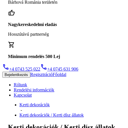
Bárhová Románia területén
thumb_up
Nagykereskedelmi eladás
Hosszútávú partnerség
shopping_cart
Minimum rendelés 500 Lej
phone
phone
+4 0743 525 022
+4 0745 631 906
Regisztráció
Főoldal
Bejelentkezés
Rólunk
Rendelési információk
Kapcsolat
Kerti dekorációk
-
Kerti dekorációk / Kerti dísz állatok
Kerti dekorációk / Kerti dísz állatok