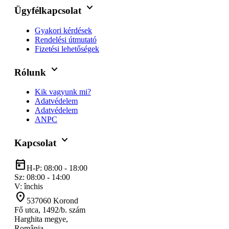
keyboard_arrow_down
Ügyfélkapcsolat
Gyakori kérdések
Rendelési útmutató
Fizetési lehetőségek
keyboard_arrow_down
Rólunk
Kik vagyunk mi?
Adatvédelem
Adatvédelem
ANPC
keyboard_arrow_down
Kapcsolat
today
H-P: 08:00 - 18:00
Sz: 08:00 - 14:00
V: închis
location_on
537060 Korond
Fő utca, 1492/b. szám
Harghita megye,
România