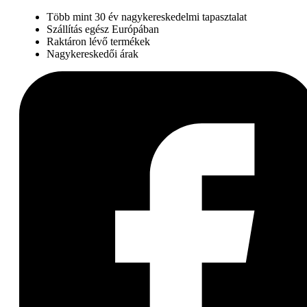
Több mint 30 év nagykereskedelmi tapasztalat
Szállítás egész Európában
Raktáron lévő termékek
Nagykereskedői árak