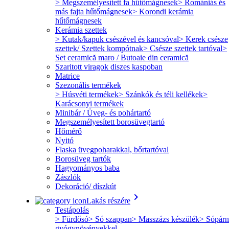
> Megszemélyesített fa hűtőmágnesek
> Romániás és
más fajta hűtőmágnesek
> Korondi kerámia
hűtőmágnesek
Kerámia szettek
> Kutak/kapuk csészével és kancsóval
> Kerek csésze
szettek/ Szettek kompótnak
> Csésze szettek tartóval
>
Set ceramică maro / Butoaie din ceramică
Szaritott viragok diszes kaspoban
Matrice
Szezonális termékek
> Húsvéti termékek
> Szánkók és téli kellékek
>
Karácsonyi termékek
Minibár / Üveg- és pohártartó
Megszemélyesített borosüvegtartó
Hőmérő
Nyitó
Flaska üvegpoharakkal, bőrtartóval
Borosüveg tartók
Hagyományos baba
Zászlók
Dekoráció/ díszkút
keyboard_arrow_right
Lakás részére
Testápolás
> Fürdősó
> Só szappan
> Masszázs készülék
> Sópárn
gyógynövényekkel