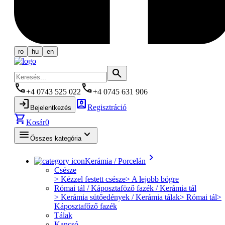
ro
hu
en
search
phone
phone
+4 0743 525 022
+4 0745 631 906
login
account_box
Regisztráció
Bejelentkezés
shopping_cart
Kosár
0
menu
keyboard_arrow_down
Összes kategória
keyboard_arrow_right
Kerámia / Porcelán
Csésze
> Kézzel festett csésze
> A lejobb bögre
Római tál / Káposztaföző fazék / Kerámia tál
> Kerámia sütőedények / Kerámia tálak
> Római tál
>
Káposztafőző fazék
Tálak
Kancsó