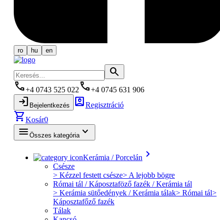
ro
hu
en
search
phone
phone
+4 0743 525 022
+4 0745 631 906
login
account_box
Regisztráció
Bejelentkezés
shopping_cart
Kosár
0
menu
keyboard_arrow_down
Összes kategória
keyboard_arrow_right
Kerámia / Porcelán
Csésze
> Kézzel festett csésze
> A lejobb bögre
Római tál / Káposztaföző fazék / Kerámia tál
> Kerámia sütőedények / Kerámia tálak
> Római tál
>
Káposztafőző fazék
Tálak
Kancsó