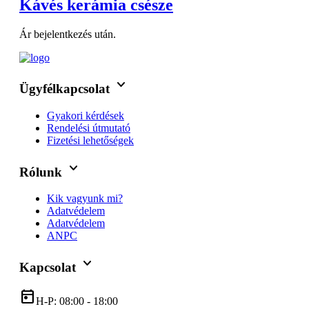
Kávés kerámia csésze
Ár bejelentkezés után.
keyboard_arrow_down
Ügyfélkapcsolat
Gyakori kérdések
Rendelési útmutató
Fizetési lehetőségek
keyboard_arrow_down
Rólunk
Kik vagyunk mi?
Adatvédelem
Adatvédelem
ANPC
keyboard_arrow_down
Kapcsolat
today
H-P: 08:00 - 18:00