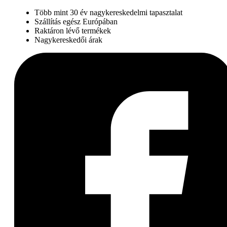
Több mint 30 év nagykereskedelmi tapasztalat
Szállítás egész Európában
Raktáron lévő termékek
Nagykereskedői árak