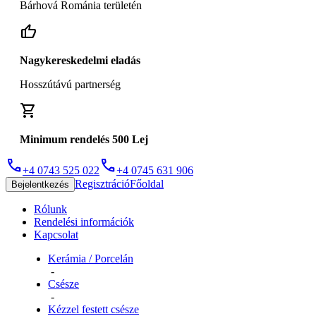
Bárhová Románia területén
thumb_up
Nagykereskedelmi eladás
Hosszútávú partnerség
shopping_cart
Minimum rendelés 500 Lej
phone
phone
+4 0743 525 022
+4 0745 631 906
Regisztráció
Főoldal
Bejelentkezés
Rólunk
Rendelési információk
Kapcsolat
Kerámia / Porcelán
-
Csésze
-
Kézzel festett csésze