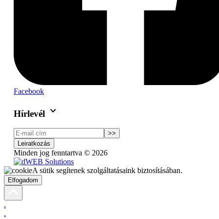
Facebook
keyboard_arrow_down
Hírlevél
>>
Leiratkozás
Minden jog fenntartva © 2026
A sütik segítenek szolgáltatásaink biztosításában.
Elfogadom
.
.