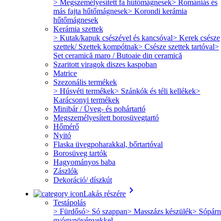
> Megszemélyesített fa hűtőmágnesek
> Romániás és
más fajta hűtőmágnesek
> Korondi kerámia
hűtőmágnesek
Kerámia szettek
> Kutak/kapuk csészével és kancsóval
> Kerek csésze
szettek/ Szettek kompótnak
> Csésze szettek tartóval
>
Set ceramică maro / Butoaie din ceramică
Szaritott viragok diszes kaspoban
Matrice
Szezonális termékek
> Húsvéti termékek
> Szánkók és téli kellékek
>
Karácsonyi termékek
Minibár / Üveg- és pohártartó
Megszemélyesített borosüvegtartó
Hőmérő
Nyitó
Flaska üvegpoharakkal, bőrtartóval
Borosüveg tartók
Hagyományos baba
Zászlók
Dekoráció/ díszkút
keyboard_arrow_right
Lakás részére
Testápolás
> Fürdősó
> Só szappan
> Masszázs készülék
> Sópárn
gyógynövényekkel